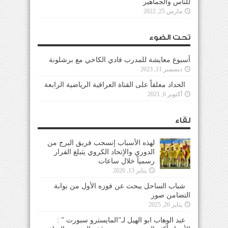
للناس والجماهير
مارس 25, 2022
تحت الضوء
أسبوع معايشة للمدرب فادي الكاخي مع برشلونة
ديسمبر 11, 2023
الحداد معلقاً على القناة العراقية الرياضية الرابعة
أكتوبر 6, 2021
لقاء
لهذه الأسباب إنسحب فريق البرج من
الدوري والإتحاد الكروي يتبلغ القرار
رسمياً خلال ساعات
يناير 13, 2026
شباب الساحل يبحث عن فوزه الأول من بوابة
التضامن صور
يناير 26, 2025
عبد الوهاب ابو الهيل لـ”المايسترو سبورت ” :