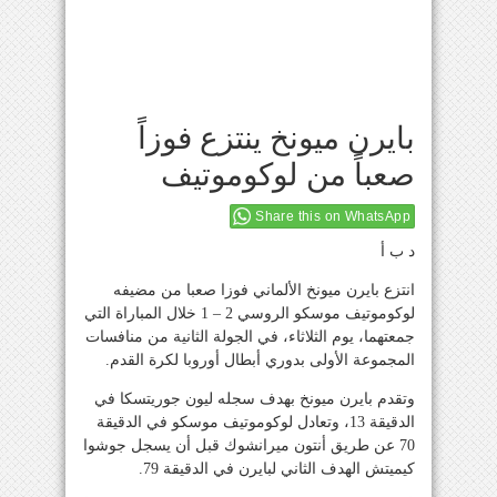
بايرن ميونخ ينتزع فوزاً
صعباً من لوكوموتيف
Share this on WhatsApp
د ب أ
انتزع بايرن ميونخ الألماني فوزا صعبا من مضيفه
لوكوموتيف موسكو الروسي 2 – 1 خلال المباراة التي
جمعتهما، يوم الثلاثاء، في الجولة الثانية من منافسات
المجموعة الأولى بدوري أبطال أوروبا لكرة القدم.
وتقدم بايرن ميونخ بهدف سجله ليون جوريتسكا في
الدقيقة 13، وتعادل لوكوموتيف موسكو في الدقيقة
70 عن طريق أنتون ميرانشوك قبل أن يسجل جوشوا
كيميتش الهدف الثاني لبايرن في الدقيقة 79.