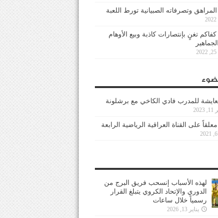
 المراهق وتصرفاته الصبيانية تورط اللعبة
كفاكم تغنٍ بإنتصارات كاذبة وبيع الأوهام
لجماهير
2
ضوء
عايشة للمدرب فادي الكاخي مع برشلونة
202
معلقاً على القناة العراقية الرياضية الرابعة
لهذه الأسباب إنسحب فريق البرج من
الدوري والإتحاد الكروي يتبلغ القرار
رسمياً خلال ساعات
يناير 13, 2026