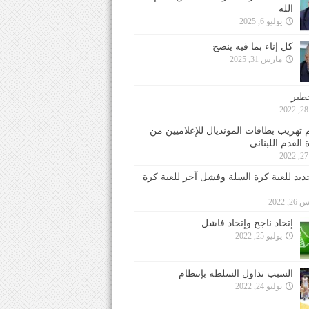
الله
يوليو 6, 2025
كل إناء بما فيه ينضح
مارس 31, 2025
خطير
 تهريب بطاقات المونديال للإعلاميين من
 القدم اللبناني
جديد للعبة كرة السلة وفشل آخر للعبة كرة
 2022
إتحاد ناجح وإتحاد فاشل
يوليو 25, 2022
السبب تداول السلطة بإنتظام
يوليو 24, 2022