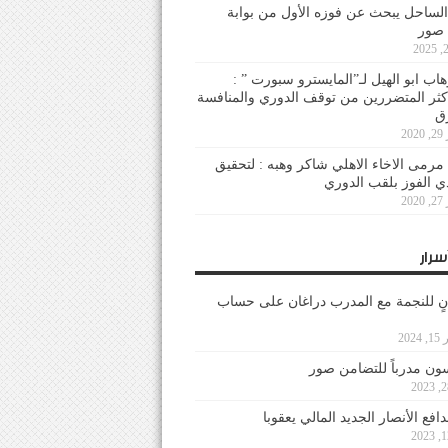
لساحل يبحث عن فوزه الأول من بوابة
 صور
هاب ابو الهيل لـ”المايسترو سبورت ” :
أكثر المتضررين من توقف الدوري والمنافسة
20
رمى الاخاء الاهلي شاكر وهبه : لتحقيق
دي الفوز بلقب الدوري
20
سرار
نٍ للنجمة مع المدرب دراغان على حساب
202
ون مدرباً للتضامن صور
فع الأنصار الجديد المالي يعقوبا