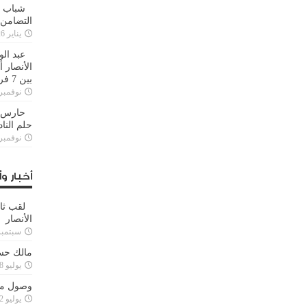
شباب ا
التضامن
يناير 26, 2025
عبد الو
الأنصار 
بين 7 فرق
نوفمبر 29, 20
حارس م
حلم النا
نوفمبر 27, 20
أخبار وأ
لقب ثا
الأنصار
سبتمبر 15, 4
مالك حس
يوليو 28, 2023
وصول مدا
يوليو 12, 2023