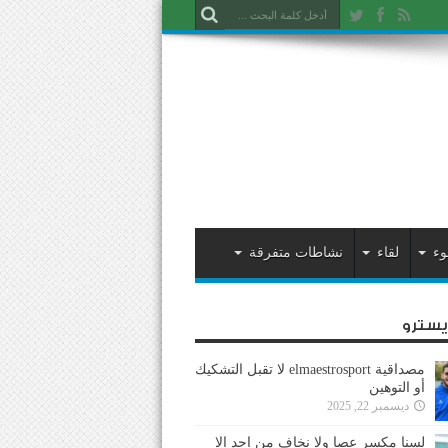
وء
لقاء
نشاطات متفرقة
ايسترو
مصداقية elmaestrosport لا تقبل التشكيك
أو التوهين
ديسمبر 22, 2025
لسنا مكسر عصا ولا نخاف من احد إلا