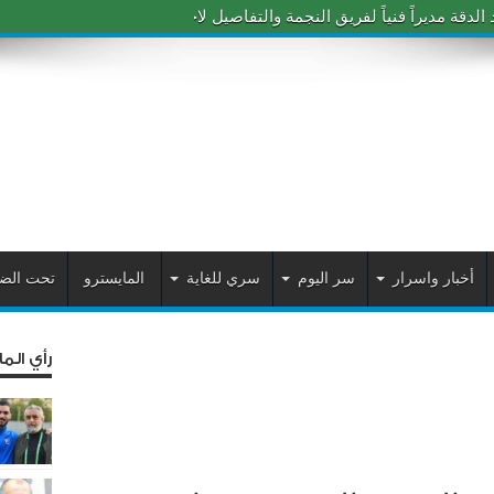
دقة مديراً فنياً لفريق النجمة والتفاصيل لاحقاً
أخبار واسرار
سر اليوم
سري للغاية
المايسترو
تحت الض
رأي الم