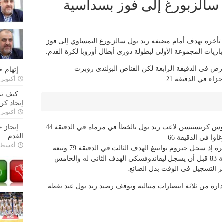
 سالزبورغ إلى فوز بسداسية
 تأخره بهدف أمام مضيفه ريد بول سالزبورغ النمساوي إلى فوز
رض في الدقيقة الرابعة لكن القناص البولندي روبرت
إتهام 
ء في الدقيقة 21.
أكتوبر 28, 2022
كيف تم
إتحاد كرة
أكتوبر 27, 2022
واستفاد بايرن من هدف عكسي سجله راسموس كريستنسن لاعب ريد بول بالخطأ في مرماه في الدقيقة 44
إنجاز 
القدم
ا في الدقيقة 66.
أغسطس 26,
وحسم النادي البافاري الفوز في الدقائق الأخيرة إذ سجل جيروم بواتينغ الهدف الثالث في الدقيقة 79 وتبعه
ليروي ساني بتسجيل الهدف الرابع في الدقيقة 83 قبل أن يسجل ليفاندوفسكي الهدف الثاني له والخامس
ارة من ثلاثة انتصارات متتالية وتوقف رصيد ريد بول عند نقطة