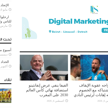
الإتحاد
مايو 6, 2022
ارحلوا 
للناس وا
مارس 25, 022
تحت ال
أسبوع م
ديسمبر 11, 3
الحداد 
أكتوبر 6, 2021
لقاء
واجه عقوبة الإيقاف
الفيفا ينفي عرض إنفانتينو
تباكه مع الخصوم
استضافة نهائي كأس العالم
 إهانات لرئيس النادي
2030 على المغرب
2026
أغسطس 6, 2026