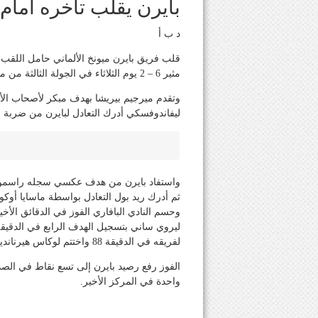
بايرن يقلب تأخره أمام
د ب أ
قلب فريق بايرن ميونخ الألماني حامل اللقب
مثير 6 – 2 يوم الثلاثاء في الجولة الثالثة من مباريات المجموعة الأولى لبطولة دوري أبطال أوروبا لكرة القدم.
وتقدم ميرجيم بيريشا بهدف مبكر لأصحاب الأ
ليفاندوفسكي أدرك التعادل لبايرن من ضربة جزا
ثم أدرك ريد بول التعادل بواسطة ماسايا أوكوغاو
لفريقه في الدقيقة 88 واختتم لوكاس هيرنانديز التسجيل في الوقت بدل الضائع.
الفوز رفع رصيد بايرن إلى تسع نقاط في الصد
واحدة في المركز الأخير.