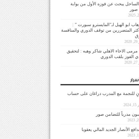
لساحل يبحث عن فوزه الأول من بوابة
 صور
هاب ابو الهيل لـ”المايسترو سبورت ” :
أكثر المتضررين من توقف الدوري والمنافسة
20
رمى الاخاء الاهلي شاكر وهبه : لتحقيق
دي الفوز بلقب الدوري
20
سرار
نٍ للنجمة مع المدرب دراغان على حساب
202
ون مدرباً للتضامن صور
فع الأنصار الجديد المالي يعقوبا