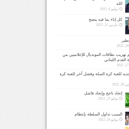
الله
يوليو 6, 2025
كل إناء بما فيه ينضح
مارس 31, 2025
خطير
 تهريب بطاقات المونديال للإعلاميين من
 القدم اللبناني
جديد للعبة كرة السلة وفشل آخر للعبة كرة
 2022
إتحاد ناجح وإتحاد فاشل
يوليو 25, 2022
السبب تداول السلطة بإنتظام
يوليو 24, 2022