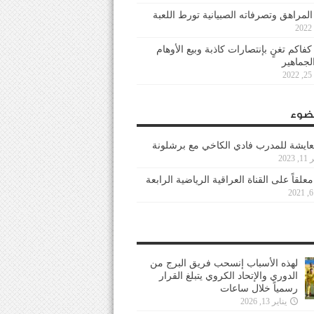
 المراهق وتصرفاته الصبيانية تورط اللعبة
كفاكم تغنٍ بإنتصارات كاذبة وبيع الأوهام
لجماهير
2
ضوء
عايشة للمدرب فادي الكاخي مع برشلونة
202
معلقاً على القناة العراقية الرياضية الرابعة
لهذه الأسباب إنسحب فريق البرج من
الدوري والإتحاد الكروي يتبلغ القرار
رسمياً خلال ساعات
يناير 13, 2026