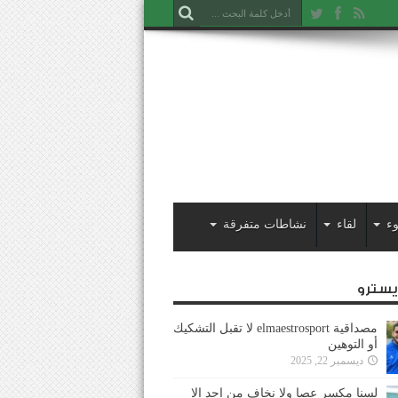
ء
لقاء
نشاطات متفرقة
ايسترو
مصداقية elmaestrosport لا تقبل التشكيك
أو التوهين
ديسمبر 22, 2025
لسنا مكسر عصا ولا نخاف من احد إلا