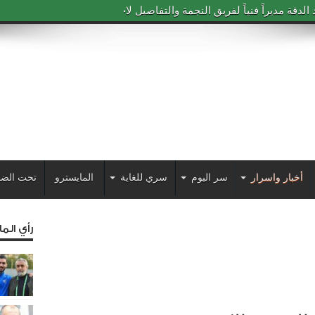
دقة مديراً فنياً لفريق النجمة والتفاصيل لاحقاً
أخبار واسرار
سر اليوم
سري للغاية
المايسترو
تحت الضو
رأي الم