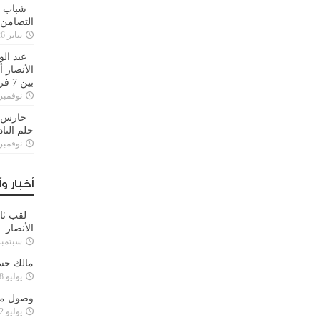
شباب ا
التضامن
يناير 26, 2025
عبد الو
الأنصار 
بين 7 فرق
نوفمبر 29, 20
حارس م
حلم النا
نوفمبر 27, 20
أخبار وأ
لقب ثا
الأنصار
سبتمبر 15, 4
مالك حس
يوليو 28, 2023
وصول مدا
يوليو 12, 2023