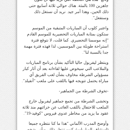
جاهزين 100 بالمئة. هناك حوالي ثلاثة أسابيع حتى
ذلك الحين، وهذا أمر جيد. نريد أن نستغل ذلك
وسنفعل”.
واعتبر كلوب أن المباريات المتبقية من الموسم
ستكون بمثابة المباريات التحضيرية للموسم القادم
“إنه موسمنا التحضيري. كما قلت، لا نتوقع فترة
استراحة طويلة بين الموسمين، لذا فهذه فترة مهمة
جدا بالنسبة لنا”.
وينتظر ليفربول حاليا التأكيد بشأن برنامج المباريات
والملاعب التي سيخوض عليها لقاءاته بعد أن أثار كبار
مسؤولي الشرطة مخاوف بشأن لعب الفريق أي
مباراة يحتمل تتويجه فيها باللقب على ملعب “أنفيلد”.
-تخوف الشرطة من الجماهير-
وتخشى الشرطة من تجمع جماهير ليفربول خارج
الملعب للاحتفال باللقب الغائب عن خزائنهم منذ ثلاثة
عقود ما يزيد من مخاطر عدوى فيروس “كوفيد-19”.
وأوضح المدرب الألماني “هذا ما كنا ننتظره جميعا
(استئناف المباريات). كنت تنتظر ذلك، ويأتي شخص