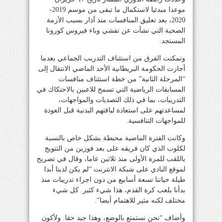
موعدا مبدئيا لاستكمال ما تبقى من موسم 2019-
2020، بعد تعليق المنافسات منذ آذار بسبب الأزمة
الصحية التي نشأت عن تفشي وباء فيروس كورونا
المستجد.
وتمكنت الفرق من استئناف التدريب الجماعي بعدما
أجازت الحكومة البريطانية الأحد الماضي الانتقال إلى
“المرحلة الثانية” من خطة استئناف منافسات
المسابقات الرياضية التي تسمح للاعبين بالاحتكاك في
التدريبات، بما في ذلك التصديات والمواجهات،
لمساعدتهم على استعادة لياقتهم البدنية قبل العودة
للمواجهات التنافسية.
وكانت الفترة الماضية محبطة بشكل خاص بالنسبة
لكلوب الذي كان فريقه على بعد فوزين من التتويج
باللقب للمرة الأولى منذ ثلاثين عاما، وقال في تصريح
لموقع النادي على شبكة الانترنت “لم يكن لدينا أبدا
طيلة حياتنا تسعة أسابيع من دون اجراء تدريبات منذ
بدأنا بلعب كرة القدم، هذا شيء كثير. كل شيء
مختلف لكنه مثير للاهتمام أيضا”.
وأضاف “نحن نستمتع بالوضع، وهذا جيد حقا. ولأكون