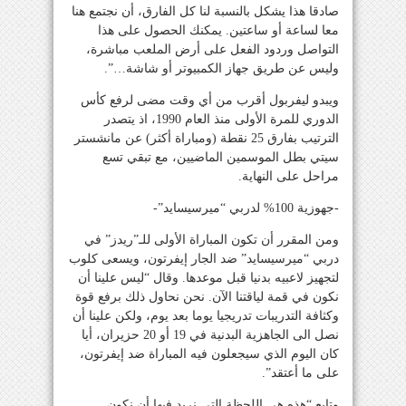
صادقا هذا يشكل بالنسبة لنا كل الفارق، أن نجتمع هنا
معا لساعة أو ساعتين. يمكنك الحصول على هذا
التواصل وردود الفعل على أرض الملعب مباشرة،
وليس عن طريق جهاز الكمبيوتر أو شاشة…”.
ويبدو ليفربول أقرب من أي وقت مضى لرفع كأس
الدوري للمرة الأولى منذ العام 1990، اذ يتصدر
الترتيب بفارق 25 نقطة (ومباراة أكثر) عن مانشستر
سيتي بطل الموسمين الماضيين، مع تبقي تسع
مراحل على النهاية.
-جهوزية 100% لدربي “ميرسيسايد”-
ومن المقرر أن تكون المباراة الأولى للـ”ريدز” في
دربي “ميرسيسايد” ضد الجار إيفرتون، ويسعى كلوب
لتجهيز لاعبيه بدنيا قبل موعدها. وقال “ليس علينا أن
نكون في قمة لياقتنا الآن. نحن نحاول ذلك برفع قوة
وكثافة التدريبات تدريجيا يوما بعد يوم، ولكن علينا أن
نصل الى الجاهزية البدنية في 19 أو 20 حزيران، أيا
كان اليوم الذي سيجعلون فيه المباراة ضد إيفرتون،
على ما أعتقد”.
وتابع “هذه هي اللحظة التي نريد فيها أن نكون