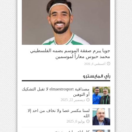
جويا يبرم صفقة الموسم بضمه الفلسطيني
محمد حبوس معاراً لموسمين
أغسطس 6, 2026
رأي المايسترو
مصداقية elmaestrosport لا تقبل التشكيك
أو التوهين
ديسمبر 22, 2025
لسنا مكسر عصا ولا نخاف من احد إلا
الله
يوليو 6, 2025