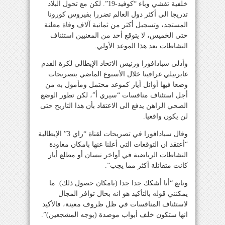
خلفية تفشي وباء “كوفيد-19”. لكن مع تحول البلاد
تدريجا الى أكثر دول العالم تضررا بفيروس كورونا
المستجد، وتسجيل أكثر من ثمانية آلاف وفاة معلنة
حتى الخميس، لا يتوقع أحد من المعنيين استئناف
النشاطات بعد هذا الموعد الأولي.
وأدلى سبادافورا ورئيس الاتحاد الإيطالي لكرة القدم
غابرييلي غرافينا خلال الأسبوع الماضي بتصريحات
وضعا فيها أوائل أيار كموعد محتمل ومأمول به من
أجل استئناف منافسات “سيري أ”، لكن تطور الوضع
الصحي الراهن يدفع الى الاعتقاد بأن هذا التاريخ حتى
لن يكون واقعيا.
وقال سبادافورا في تصريحات لقناة “راي 3” الإيطالية
“أعتقد ان التوقعات التي أعلنا عنها بامكان معاودة
النشاطات الرياضية في أواخر نيسان أو مطلع أيار
كانت متفائلة أكثر مما يجب”.
وتابع “أنا أشكك جدا جدا (بامكان حصول ذلك). ما
يمكنني قوله بالتأكيد هو انه بحال توافر المجال
لاستئناف المنافسات في ظل ظروف معينة، فالأكيد
انها ستكون خلف أبواب موصدة (بوجه المشجعين)”.