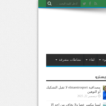
وء
لقاء
نشاطات متفرقة
ايسترو
مصداقية elmaestrosport لا تقبل التشكيك
أو التوهين
ديسمبر 22, 2025
لسنا مكسر عصا ولا نخاف من احد إلا