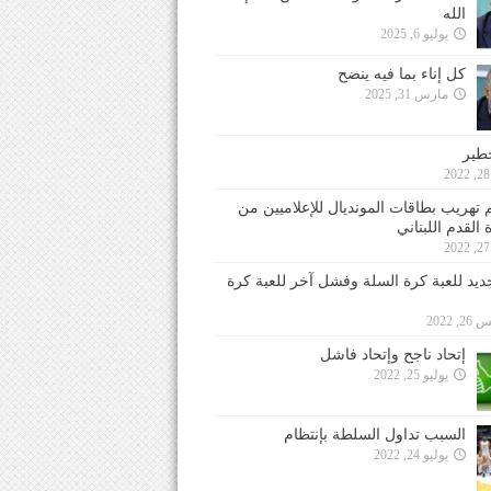
الله
يوليو 6, 2025
كل إناء بما فيه ينضح
مارس 31, 2025
خطير
 تهريب بطاقات المونديال للإعلاميين من
 القدم اللبناني
جديد للعبة كرة السلة وفشل آخر للعبة كرة
 2022
إتحاد ناجح وإتحاد فاشل
يوليو 25, 2022
السبب تداول السلطة بإنتظام
يوليو 24, 2022