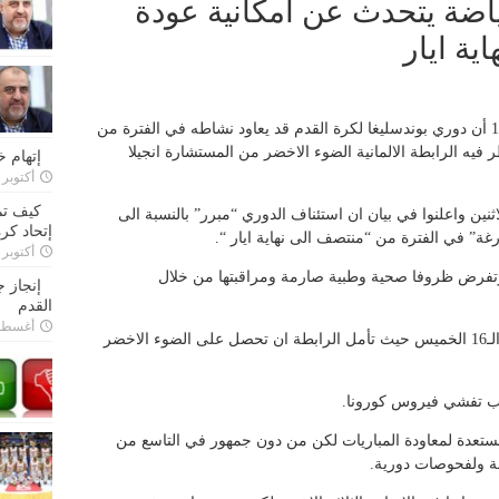
رياضة يتحدث عن امكانية عودة
ية ايار
أعلن وزراء الرياضة في الولايات الالمانية الـ16 أن دوري بوندسليغا لكرة القدم قد يعاود نشاطه في الفترة من
 فيه الرابطة الالمانية الضوء الاخضر من المستشارة انجيلا
إتهام 
أكتوبر 28, 2022
كيف تم
اثنين واعلنوا في بيان ان استئناف الدوري “مبرر” بالنسبة الى
إتحاد كرة
غة” في الفترة من “منتصف الى نهاية ايار “.
أكتوبر 27, 2022
 وتفرض ظروفا صحية وطبية صارمة ومراقبتها من خلال
إنجاز 
القدم
أغسطس 26,
وستلتقي ميركل مع رؤساء الولايات الالمانية الـ16 الخميس حيث تأمل الرابطة ان تحصل على الضوء الاخضر
بب تفشي فيروس كورونا.
مستعدة لمعاودة المباريات لكن من دون جمهور في التاسع من
مة ولفحوصات دورية.