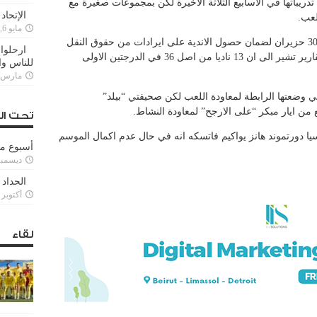
الدرجة الاولى تدريباتها في الاسابيع الثلاثة الاخيرة لكن بمجموعات صغيرة مع
الإتحاد
لعب.
مايو 6, 2022
وتبدو الرابطة مصممة على انهاء الدوري في 30 حزيران لضمان حصول الاندية على ايرادات من حقوق النقل
ارحلوا 
التلفزيوني تقدر ب300 مليون يورو في ظل تقارير تشير الى ان 13 ناديا من اصل 36 في الدرجتين الاولى
للناس وا
مارس 25, 022
 وضعتها الرابطة لمعاودة اللعب لكن صحيفتي “بيلد”
ع من ايار مبكر “على الارجح” لمعاودة النشاط.
تحت ال
سيا دورتموند هانز يواكيم فاتسكه انه في حال عدم اكمال الموسم
أسبوع م
ديسمبر 11, 3
الحداد 
أكتوبر 6, 2021
لقاء