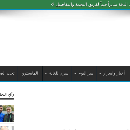
دقة مديراً فنياً لفريق النجمة والتفاصيل لاحقاً
أخبار واسرار
سر اليوم
سري للغاية
المايسترو
تحت الض
رأي الم