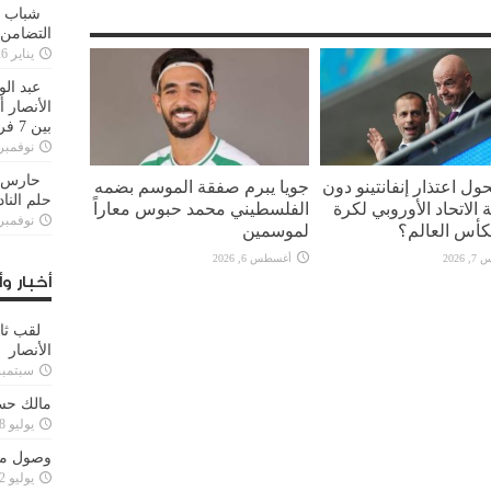
شباب ا
التضامن
يناير 26, 2025
عبد الو
الأنصار 
بين 7 فرق
نوفمبر 29, 20
حارس م
ل اعتذار إنفانتينو دون
جويا يبرم صفقة الموسم بضمه
حلم النا
الاتحاد الأوروبي لكرة
الفلسطيني محمد حبوس معاراً
نوفمبر 27, 20
كأس العالم؟
لموسمين
2026
أغسطس 6, 2026
أخبار وأ
لقب ثا
الأنصار
سبتمبر 15, 4
مالك حس
يوليو 28, 2023
وصول مدا
يوليو 12, 2023