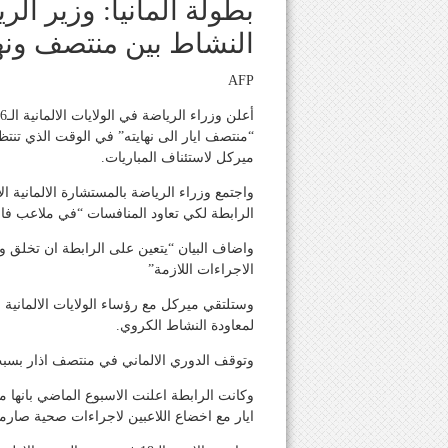
بطولة المانيا: وزير ال
النشاط بين منتصف ونها
AFP
“منتصف ايار الى نهايته” في الوقت الذي تنتظر
ميركل لاستئناف المباريات.
واجتمع وزراء الرياضة بالمستشارة الالمانية ال
الرابطة لكي تعاود المنافسات “في ملاعب فار
واضاف البيان “يتعين على الرابطة ان تخلق
الاجراءات اللازمة”
لمعاودة النشاط الكروي.
وتوقف الدوري الالماني في منتصف اذار بس
وكانت الرابطة اعلنت الاسبوع الماضي بانها 
ايار مع اخضاع اللاعبين لاجراءات صحية صار