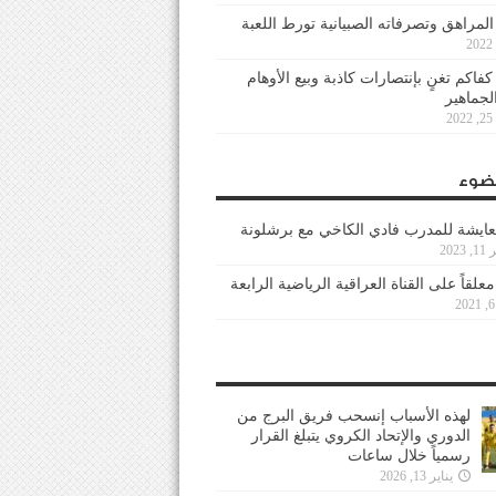
 المراهق وتصرفاته الصبيانية تورط اللعبة
كفاكم تغنٍ بإنتصارات كاذبة وبيع الأوهام
لجماهير
2
ضوء
عايشة للمدرب فادي الكاخي مع برشلونة
202
معلقاً على القناة العراقية الرياضية الرابعة
لهذه الأسباب إنسحب فريق البرج من
الدوري والإتحاد الكروي يتبلغ القرار
رسمياً خلال ساعات
يناير 13, 2026