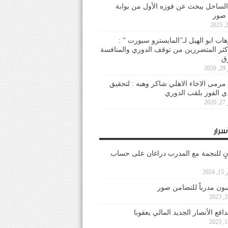
لساحل يبحث عن فوزه الأول من بوابة
 صور
هاب ابو الهيل لـ”المايسترو سبورت ” :
أكثر المتضررين من توقف الدوري والمنافسة
20
رمى الاخاء الاهلي شاكر وهبه : لتحقيق
دي الفوز بلقب الدوري
20
سرار
نٍ للنجمة مع المدرب دراغان على حساب
202
ون مدرباً للتضامن صور
فع الأنصار الجديد المالي يعقوبا