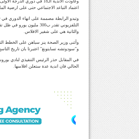
وعاودت الاندية الـ18 في دوري 
اعتماد التباعد الاجتماعي حتى على ارضية الم
والثانية هي على شفير الافلاس.
وأثنى وزير الصحة ينز سباهن على الخطط التي
و”سودوتشه تسايتونغ” اعتبرتا بان تاريخ التاس
في المقابل حذر الرئيس التنفيذي لنادي بورو
الحالي فان اندية عدة ستعلن افلاسها.