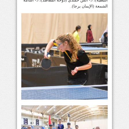
النبطية)، 3- انس حمندي (دوحة المقاصد)، 3- اسامة
الشمعة (الإيمان برجا).