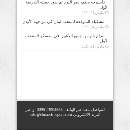
جاسبرت يجتمع ببدر اليوم ثم يقود حصته التدريبية
الأولى
مارس 24, 2021
التشكيلة المتوقعة لمنتخب لبنان في مواجهة الأردن
مارس 24, 2021
التزام تام من جميع اللاعبين في معسكر المنتخب
الأول
مارس 24, 2021
للتواصل معنا عبر الهاتف 0096170950660 او عبر
البريد الالكتروني
info@elmaestrosport.com