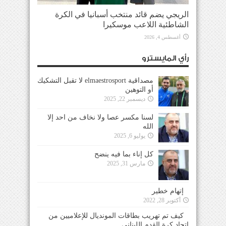
الريجي يضم قائد منتخب أسبانيا في الكرة
الشاطئية اللاعب موسكيرا
أغسطس 4, 2026
رأي المايسترو
مصداقية elmaestrosport لا تقبل التشكيك
أو التوهين
ديسمبر 22, 2025
لسنا مكسر عصا ولا نخاف من احد إلا
الله
يوليو 6, 2025
كل إناء بما فيه ينضح
مارس 31, 2025
إتهام خطير
أكتوبر 28, 2022
كيف تم تهريب بطاقات المونديال للإعلاميين من
إتحاد كرة القدم اللبناني