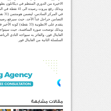
الاخيرة من الدوري المنتظم في ديكاتلون بطول
في ال
يتقدم على الانطونية (33 نقطة) كونه الأخير فاز عليه ذهاباً واياباً.
وبذلك توضحت صورة المنافسة، حيث سيتواجه ا
الفاينال فور، والفائز به سيواجه النادي الر
السلسلة الثانية من الفاينال فور.
مقالات مشابهة