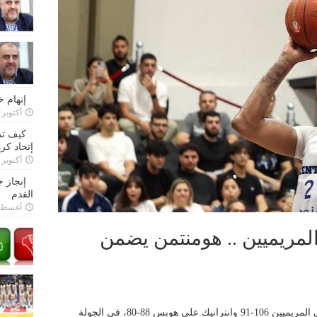
إتهام 
أكتوبر 28, 2022
كيف تم
إتحاد كرة
أكتوبر 27, 2022
إنجاز 
القدم
أغسطس 26,
لمريميين .. هومنتمن يضمن
فاز بيروت على المركزية 81-80، وميروبا على المريميين 106-91 وانترانيك على هوبس 88-80، في الجولة