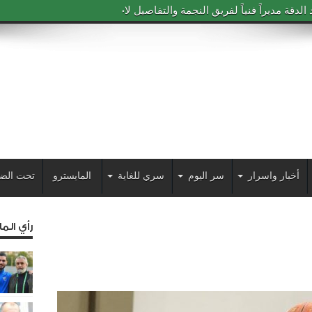
دقة مديراً فنياً لفريق النجمة والتفاصيل لاحقاً
أخبار واسرار
سر اليوم
سري للغاية
المايسترو
تحت الض
رأي الم