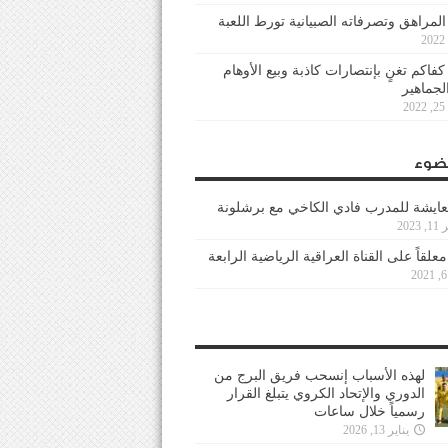
 المراهق وتصرفاته الصبيانية تورط اللعبة
كفاكم تغنٍ بإنتصارات كاذبة وبيع الأوهام
لجماهير
2
ضوء
عايشة للمدرب فادي الكاخي مع برشلونة
202
معلقاً على القناة العراقية الرياضية الرابعة
لهذه الأسباب إنسحب فريق البرج من
الدوري والإتحاد الكروي يتبلغ القرار
رسمياً خلال ساعات
يناير 13, 2026