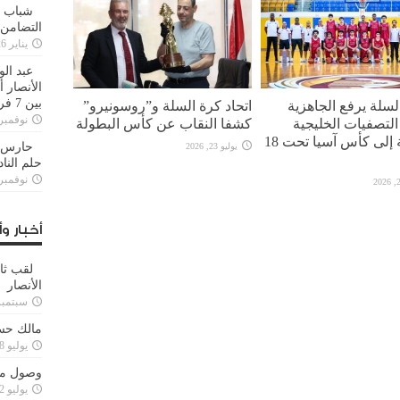
شباب ا
التضامن
يناير 26, 2025
عبد الو
الأنصار 
بين 7 فرق
لسلة يرفع الجاهزية
اتحاد كرة السلة و”روسونيرو”
نوفمبر 29, 20
لتصفيات الخليجية
كشفا النقاب عن كأس البطولة
المؤهلة إلى كأس آسيا تحت 18
حارس م
يوليو 23, 2026
حلم النا
نوفمبر 27, 20
أخبار وأ
لقب ثا
الأنصار
سبتمبر 15, 4
مالك حس
يوليو 28, 2023
وصول مدا
يوليو 12, 2023