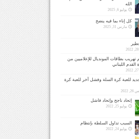
الله
يوليو 6, 2025
كل إناء بما فيه ينضح
مارس 31, 2025
خطير
 تهريب بطاقات المونديال للإعلاميين من
 القدم اللبناني
جديد للعبة كرة السلة وفشل آخر للعبة كرة
 2022
إتحاد ناجح وإتحاد فاشل
يوليو 25, 2022
السبب تداول السلطة بإنتظام
يوليو 24, 2022