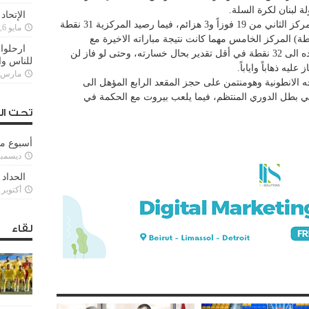
ة لبنان لكرة السلة.
الإتحاد
وبذلك رفع بيروت رصيده الى 41 نقطة في المركز الثاني من 19 فوزاً و3 هزائم، فيما رصيد المركزية 31 نقطة
مايو 6, 2022
مركز السادس، ليضمن هومنتمن (31 نقطة) المركز الخامس مهما كانت نتيجة مباراته الاخيرة مع
ارحلوا 
التضامن حراجل غداً الأحد، حيث سيرفع رصيده الى 32 نقطة في أقل تقدير بحال خسارته، وحتى لو فاز لن
للناس وا
مارس 25, 022
لانطونية وهومنتمن على حجز المقعد الرابع المؤهل الى
ياضي بطل الدوري المنتظم، فيما يلعب بيروت مع الحكمة في
تحت ال
أسبوع م
ديسمبر 11, 3
الحداد 
أكتوبر 6, 2021
لقاء