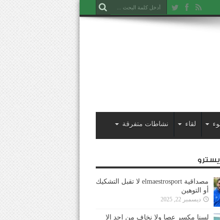
وء
لقاء
نشاطات متفرقة
ايسترو
مصداقية elmaestrosport لا تقبل التشكيك
أو التوهين
ديسمبر 22, 2025
لسنا مكسر عصا ولا نخاف من احد إلا