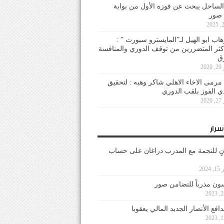
لساحل يبحث عن فوزه الأول من بوابة
 صور
هاب ابو الهيل لـ”المايسترو سبورت ” :
أكثر المتضررين من توقف الدوري والمنافسة
20
رمى الاخاء الاهلي شاكر وهبه : لتحقيق
دي الفوز بلقب الدوري
20
سرار
نٍ للنجمة مع المدرب دراغان على حساب
202
ون مدرباً للتضامن صور
فع الأنصار الجديد المالي يعقوبا