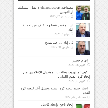
مصداقية elmaestrosport لا تقبل التشكيك
أو التوهين
ديسمبر 22, 2025
لسنا مكسر عصا ولا نخاف من احد إلا
الله
يوليو 6, 2025
كل إناء بما فيه ينضح
مارس 31, 2025
إتهام خطير
أكتوبر 28, 2022
كيف تم تهريب بطاقات المونديال للإعلاميين من
إتحاد كرة القدم اللبناني
أكتوبر 27, 2022
إنجاز جديد للعبة كرة السلة وفشل آخر للعبة كرة
القدم
أغسطس 26, 2022
إتحاد ناجح وإتحاد فاشل