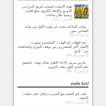
لهذه الأسباب إنسحب فريق البرج من
الدوري والإتحاد الكروي يتبلغ القرار
رسمياً خلال ساعات
يناير 13, 2026
شباب الساحل يبحث عن فوزه الأول من بوابة
التضامن صور
يناير 26, 2025
عبد الوهاب ابو الهيل لـ”المايسترو سبورت ” :
الأنصار أكثر المتضررين من توقف الدوري والمنافسة
بين 7 فرق
نوفمبر 29, 2020
حارس مرمى الاخاء الاهلي شاكر وهبه : لتحقيق
حلم النادي الفوز بلقب الدوري
نوفمبر 27, 2020
أخبار وأسرار
لقب ثانٍ للنجمة مع المدرب دراغان على حساب
الأنصار
سبتمبر 15, 2024