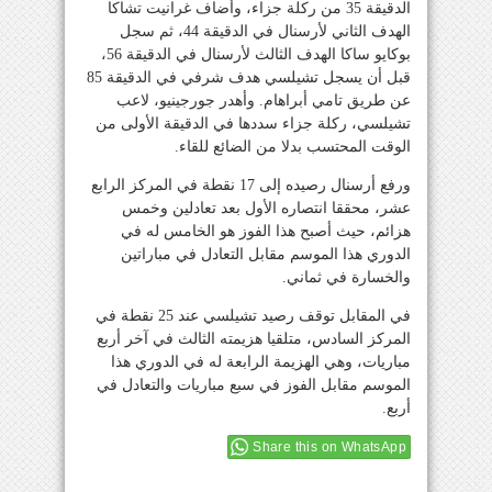
الدقيقة 35 من ركلة جزاء، وأضاف غرانيت تشاكا
الهدف الثاني لأرسنال في الدقيقة 44، ثم سجل
بوكايو ساكا الهدف الثالث لأرسنال في الدقيقة 56،
قبل أن يسجل تشيلسي هدف شرفي في الدقيقة 85
عن طريق تامي أبراهام. وأهدر جورجينيو، لاعب
تشيلسي، ركلة جزاء سددها في الدقيقة الأولى من
الوقت المحتسب بدلا من الضائع للقاء.
ورفع أرسنال رصيده إلى 17 نقطة في المركز الرابع
عشر، محققا انتصاره الأول بعد تعادلين وخمس
هزائم، حيث أصبح هذا الفوز هو الخامس له في
الدوري هذا الموسم مقابل التعادل في مباراتين
والخسارة في ثماني.
في المقابل توقف رصيد تشيلسي عند 25 نقطة في
المركز السادس، متلقيا هزيمته الثالث في آخر أربع
مباريات، وهي الهزيمة الرابعة له في الدوري هذا
الموسم مقابل الفوز في سبع مباريات والتعادل في
أربع.
Share this on WhatsApp