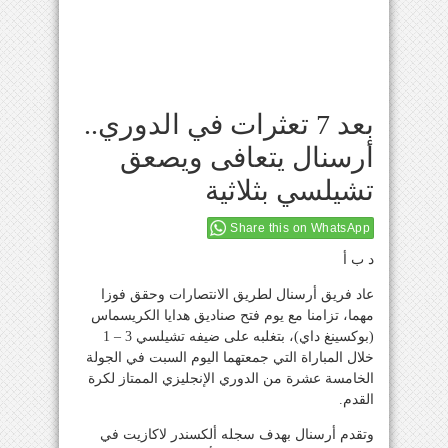
بعد 7 تعثرات في الدوري..
أرسنال يتعافى ويصعق
تشيلسي بثلاثية
Share this on WhatsApp
د ب أ
عاد فريق أرسنال لطريق الانتصارات وحقق فوزا
مهما، تزامنا مع يوم فتح صناديق هدايا الكريسماس
(بوكسينغ داي)، بتغلبه على ضيفه تشيلسي 3 – 1
خلال المباراة التي جمعتهما اليوم السبت في الجولة
الخامسة عشرة من الدوري الإنجليزي الممتاز لكرة
القدم.
وتقدم أرسنال بهدف سجله ألكسندر لاكازيت في