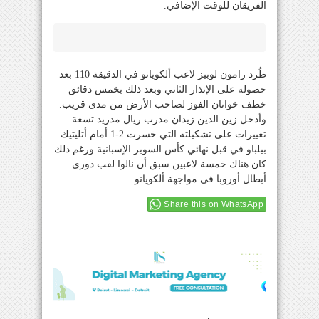
الفريقان للوقت الإضافي.
طُرد رامون لوبيز لاعب ألكويانو في الدقيقة 110 بعد
حصوله على الإنذار الثاني وبعد ذلك بخمس دقائق
خطف خوانان الفوز لصاحب الأرض من مدى قريب.
وأدخل زين الدين زيدان مدرب ريال مدريد تسعة
تغييرات على تشكيلته التي خسرت 2-1 أمام أتليتيك
بيلباو في قبل نهائي كأس السوبر الإسبانية ورغم ذلك
كان هناك خمسة لاعبين سبق أن نالوا لقب دوري
أبطال أوروبا في مواجهة ألكويانو.
Share this on WhatsApp