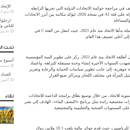
الإتحاد
يف في مراجعة حوكمة الاتحادات الدولية التي تجريها الرابطة
مايو 6, 2022
الدولية للاتحادات الرياضية الاولمبية، بعد حصوله على فئة A1 في نسخة 2026، ليؤكد مكانته بين أبرز الاتحادات
والمساءلة.
ارحلوا 
للناس وا
ويمثل هذا الإنجاز تتويجاً لمسيرة إصلاحات شاملة بدأها الاتحاد منذ عام 2021، حيث انتقل من الفئة C في
مارس 25, 022
تحت ال
ويُعد هذا التصنيف ثمرة لبرنامج إصلاحي شامل أطلقه الاتحاد منذ عام 2021، ركز على تطوير البنية المؤسسية
أسبوع م
 شهدت السنوات الأخيرة إنشاء وحدة مستقلة للنزاهة، واعتماد
ديسمبر 11, 3
ية جوهرية، إلى جانب تطوير سياسات الحماية والرعاية وتعزيز
الحداد 
مثيل المرأة في مختلف اللجان ومراكز صنع القرار.
أكتوبر 6, 2021
وية للاتحاد، من خلال توسيع نطاق برامجه الداعمة للاتحادات
لقاء
رات مجتمعية رائدة مثل برنامج «اكتشف الماء»، الهادف إلى نشر
ا على المستويات الصحية والتعليمية والمجتمعية.
وخلال عام 2025، واصل الاتحاد دعمه المباشر للرياضيين، حيث قدم جوائز مالية بلغت 10.1 ملايين دولار