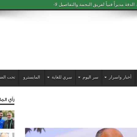
دقة مديراً فنياً لفريق النجمة والتفاصيل لاحقاً
أخبار واسرار
سر اليوم
سري للغاية
المايسترو
تحت الض
رأي الم