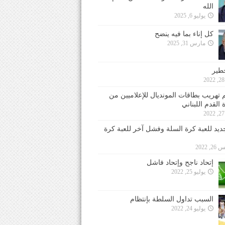
الله
يوليو 6, 2025
كل إناء بما فيه ينضح
مارس 31, 2025
خطير
 تهريب بطاقات المونديال للإعلاميين من
 القدم اللبناني
جديد للعبة كرة السلة وفشل آخر للعبة كرة
 2022
إتحاد ناجح وإتحاد فاشل
يوليو 25, 2022
السبب تداول السلطة بإنتظام
يوليو 24, 2022