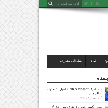
وء
لقاء
نشاطات متفرقة
ايسترو
مصداقية elmaestrosport لا تقبل التشكيك
أو التوهين
ديسمبر 22, 2025
لسنا مكسر عصا ولا نخاف من احد إلا