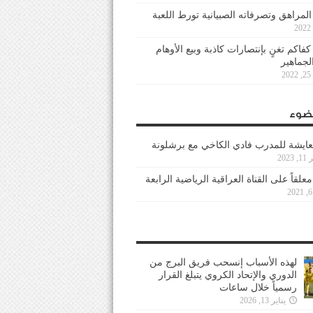
 المراهق وتصرفاته الصبيانية تورط اللعبة
كفاكم تغنٍ بإنتصارات كاذبة وبيع الأوهام
لجماهير
2
ضوء
عايشة للمدرب فادي الكاخي مع برشلونة
202
معلقاً على القناة العراقية الرياضية الرابعة
لهذه الأسباب إنسحب فريق البرج من
الدوري والإتحاد الكروي يتبلغ القرار
رسمياً خلال ساعات
يناير 13, 2026