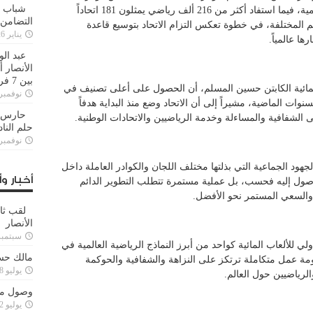
شباب ا
أمريكي للنخبة المشاركين في البطولات العالمية، فيما استفاد أكثر من 216 ألف رياضي يمثلون 181 اتحاداً
التضامن
عم المختلفة، في خطوة تعكس التزام الاتحاد بتوسيع قاعدة
يناير 26, 2025
ها عالمياً.
عبد الو
الأنصار 
بين 7 فرق
 المائية الكابتن حسين المسلم، أن الحصول على أعلى تصنيف في
نوفمبر 29, 20
وات الماضية، مشيراً إلى أن الاتحاد وضع منذ البداية هدفاً
حارس م
 الشفافية والمساءلة وخدمة الرياضيين والاتحادات الوطنية.
حلم النا
نوفمبر 27, 20
لجهود الجماعية التي بذلتها مختلف اللجان والكوادر العاملة داخل
أخبار وأ
الوصول إليه فحسب، بل عملية مستمرة تتطلب التطوير الدائم
والسعي المستمر نحو الأفضل.
لقب ثا
الأنصار
سبتمبر 15, 4
لي للألعاب المائية كواحد من أبرز النماذج الرياضية العالمية في
مالك حس
ومة عمل متكاملة ترتكز على النزاهة والشفافية والحوكمة
يوليو 28, 2023
الرياضيين حول العالم.
وصول مدا
يوليو 12, 2023