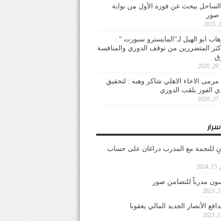
لساحل يبحث عن فوزه الأول من بوابة
 صور
هاب ابو الهيل لـ”المايسترو سبورت ” :
أكثر المتضررين من توقف الدوري والمنافسة
20
رمى الاخاء الاهلي شاكر وهبه : لتحقيق
دي الفوز بلقب الدوري
20
سرار
نٍ للنجمة مع المدرب دراغان على حساب
202
ون مدرباً للتضامن صور
فع الأنصار الجديد المالي يعقوبا