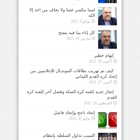
لسنا مكسر عصا ولا نخاف من احد إلا
الله
يوليو 6, 2025
كل إناء بما فيه ينضح
مارس 31, 2025
إتهام خطير
أكتوبر 28, 2022
كيف تم تهريب بطاقات المونديال للإعلاميين من
إتحاد كرة القدم اللبناني
أكتوبر 27, 2022
إنجاز جديد للعبة كرة السلة وفشل آخر للعبة كرة
القدم
أغسطس 26, 2022
إتحاد ناجح وإتحاد فاشل
يوليو 25, 2022
السبب تداول السلطة بإنتظام