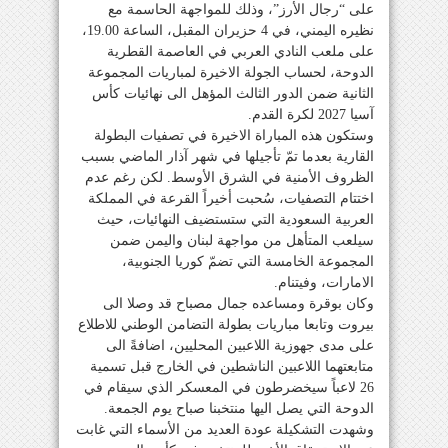
على “رجال الأرز”، وذلك للمواجهة الحاسمة مع
نظيره اليمني، في 4 حزيران المقبل، الساعة 19.00،
على ملعب النادي العربي في العاصمة القطرية
الدوحة، لحساب الجولة الاخيرة لمباريات المجموعة
الثانية ضمن الدور الثالث المؤهل الى نهائيات كأس
آسيا 2027 لكرة القدم.
وستكون هذه المباراة الاخيرة في تصفيات البطولة
القارية بعدما تمّ تأجيلها في شهر آذار الماضي بسبب
الظروف الأمنية في الشرق الأوسط. لكن رغم عدم
اختتام التصفيات، سُحبت أخيراً القرعة في المملكة
العربية السعودية التي ستستضيف النهائيات، حيث
سيلعب المتأهل من مواجهة لبنان واليمن ضمن
المجموعة الخامسة التي تضمّ كوريا الجنوبية،
الامارات، وفيتنام.
وكان بوقرة ومساعده جمال مصباح قد وصلا الى
بيروت وتابعا مباريات بطولة التضامن الوطني للاطلاع
على مدى جهوزية اللاعبين المحليين، اضافةً الى
متابعتهما اللاعبين الناشطين في الخارج قبل تسمية
26 لاعباً سيخضرطون في المعسكر الذي سيقام في
الدوحة التي يصل اليها منتخبنا صباح يوم الجمعة.
وشهدت التشكيلة عودة العديد من الأسماء التي غابت