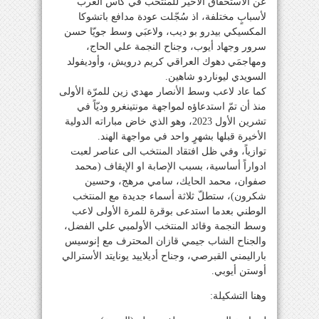
عن الاستحقاق الأخير للمنتخب في كأس العرب
لأسبابٍ مختلفة، اذ سُجّلت عودة مدافع باتشوكا
المكسيكي بيدرو بو ديب، ولاعبَي وسط جويّا حسن
سرور وجهاد أيوب، وجناح النجمة علي الحاج،
ومهاجمَي دهوك العراقي كريم درويش، وأوديفولد
السويدي ليوناردو شاهين.
كما عاد لاعب وسط الأنصار مهدي زين للمرّة الأولى
منذ أن تمّ استدعاؤه لمواجهة مونتينغرو وديّاً في
تشرين الأول 2023، وهو الذي خاض مباراته الدولية
الأخيرة قبلها بشهرٍ واحد في مواجهة الهند.
توازياً، وفي ظل افتقاد المنتخب الى عناصر لعبت
ادواراً أساسية، بسبب الإصابة او الإيقاف (محمد
صفوان، محمد الحايك، سامي مرهج، وحسين
شكرون)، ستطلّ ثلاثة أسماء جديدة مع المنتخب
الوطني بعدما استدعى بوقرة للمرة الأولى لاعب
وسط النجمة وقائد المنتخب الأولمبي علي الفضل،
والجناح الشاب جيمي قازان المحترف مع إنوسيس
باراليمني القبرصي، وجناح أديلاييد يونايتد الأسترالي
أوستن أيوبي.
وهنا التشكيلة: