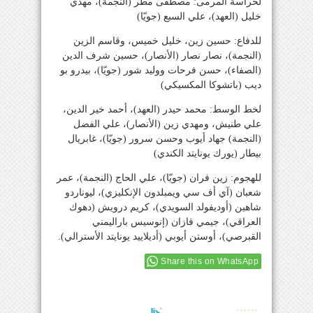
لحراسة المرمى: مصطفى مطر (النجمة)، مهدي
خليل (العهد)، علي السبع (جويّا)
للدفاع: حسين زين، خليل خميس، وقاسم الزين
(النجمة)، نصار نصار (الأنصار)، حسين شرف الدين
(الصفاء)، حسن فرحات ووليد شور (جويّا)، بيدرو بو
ديب (باتشوكا المكسيكي)
لخط الوسط: محمد حيدر (العهد)، أحمد خير الدين،
علي طنيش، ومهدي زين (الأنصار)، علي الفضل
(النجمة) جهاد أيوب وحسن سرور (جويّا)، غابريال
بيطار (يورك يونايتد الكندي)
للهجوم: زين فران (جويّا)، علي الحاج (النجمة)، عمر
شعبان (آي أف سي ويمبلدون الإنكليزي)، ليوناردو
شاهين (أوديفولد السويدي)، كريم درويش (دهوك
العراقي)، جيمي قازان (إنوسيس باراليمني
القبرصي)، أوستن أيوبي (أديلاييد يونايتد الأسترالي).
Share this on WhatsApp