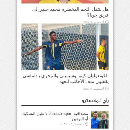
هل ينتقل النجم المخضرم محمد حيدر إلى
فريق جويا؟
أغسطس 9, 2026
الكونغوليان كيتوا وسيميتي والنيجري باداماسي
يقفلون ملف الأجانب للعهد
أغسطس 9, 2026
رأي المايسترو
مصداقية elmaestrosport لا تقبل التشكيك
أو التوهين
ديسمبر 22, 2025