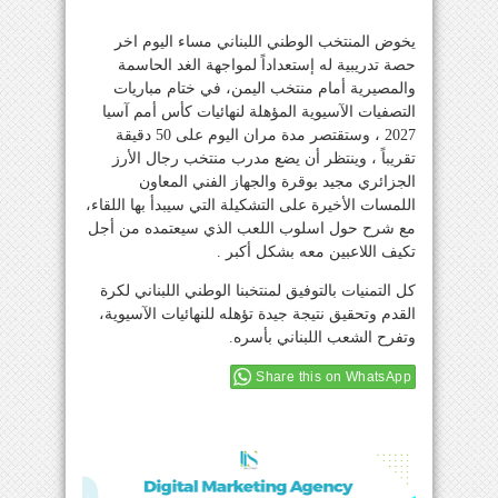
يخوض المنتخب الوطني اللبناني مساء اليوم اخر
حصة تدريبية له إستعداداً لمواجهة الغد الحاسمة
والمصيرية أمام منتخب اليمن، في ختام مباريات
التصفيات الآسيوية المؤهلة لنهائيات كأس أمم آسيا
2027 ، وستقتصر مدة مران اليوم على 50 دقيقة
تقريباً ، وينتظر أن يضع مدرب منتخب رجال الأرز
الجزائري مجيد بوقرة والجهاز الفني المعاون
اللمسات الأخيرة على التشكيلة التي سيبدأ بها اللقاء،
مع شرح حول اسلوب اللعب الذي سيعتمده من أجل
تكيف اللاعبين معه بشكل أكبر .
كل التمنيات بالتوفيق لمنتخبنا الوطني اللبناني لكرة
القدم وتحقيق نتيجة جيدة تؤهله للنهائيات الآسيوية،
وتفرح الشعب اللبناني بأسره.
Share this on WhatsApp