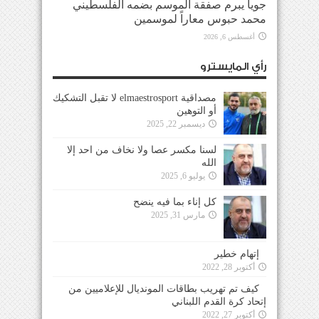
جويا يبرم صفقة الموسم بضمه الفلسطيني
محمد حبوس معاراً لموسمين
أغسطس 6, 2026
رأي المايسترو
مصداقية elmaestrosport لا تقبل التشكيك
أو التوهين
ديسمبر 22, 2025
لسنا مكسر عصا ولا نخاف من احد إلا
الله
يوليو 6, 2025
كل إناء بما فيه ينضح
مارس 31, 2025
إتهام خطير
أكتوبر 28, 2022
كيف تم تهريب بطاقات المونديال للإعلاميين من
إتحاد كرة القدم اللبناني
أكتوبر 27, 2022