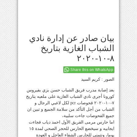
بيان صادر عن إدارة نادي
الشباب الغازية بتاريخ
٨-١٠-٢٠٢٠
Share this on WhatsApp
الصور : كريم السيد
بعد إصابة مدرب فريق الشباب حسن بزي بفيروس
كورونا أجرى نادي الشباب الغازية على ملعبه بتاريخ
٧-١٠-٢٠٢٠ فحوصات pcr لكل لاعبي الرجال و
الشباب من أجل التأكد من سلامة الجميع و تبين ان
جميع الفحوصات جاءت سلبية،
اما حارس مرمى الفريق الأول احمد دياب فجاءت
ايجابيه و سيخضع الحارس للحجر الصحي لمدة ١٥
يوما، ونتمنى للحارس الشفاء العاجل و العودة