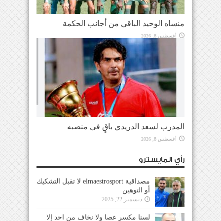
منساه الوحيد الباقي من أجانب الحكمة
أغسطس 8, 2026
المدرب لسعد الدريدي باقٍ في منصبه
أغسطس 8, 2026
رأي المايسترو
مصداقية elmaestrosport لا تقبل التشكيك
أو التوهين
ديسمبر 22, 2025
لسنا مكسر عصا ولا نخاف من احد إلا