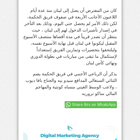
كان من المفترض أن يصل إلى لبنان منذ عدة أيام
اللاعبون الأجانب الأربعة في صفوف فريق الحكمة،
لكن ذلك الأمر لم يحصل حتى اليوم، وذلك بعد التأخر
في إصدار تأشيرات الدخول لهم إلى لبنان ، حيث
ينتظر أن تصدر قريباً في مدة أقصاها منتصف الأسبوع
المقبل ليكونوا في لبنان قبل نهاية الأسبوع نفسه،
وليلتحقوا بتحضيرات وتمارين الفريق إستعداداً
لإستكمال ما تبقى من مباريات في بطولة الدوري
ونهائي كأس لبنان .
يذكر أن الرباعي الأجنبي في فريق الحكمة يضم
الثنائي السنغالي المدافع سيدو بيه والجناح بافا ديوب
، ولاعب الوسط الغيني منساه كونتية والمهاجم
المالي ساكو تروريه.
Share this on WhatsApp