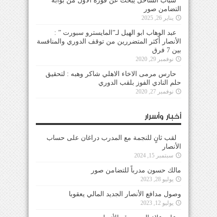
شباب الساحل يبحث عن فوزه الأول من بوابة
التضامن صور
يناير 26, 2025
عبد الوهاب ابو الهيل لـ”المايسترو سبورت ” :
الأنصار أكثر المتضررين من توقف الدوري والمنافسة
بين 7 فرق
نوفمبر 29, 2020
حارس مرمى الاخاء الاهلي شاكر وهبه : لتحقيق
حلم النادي الفوز بلقب الدوري
نوفمبر 27, 2020
أخبار وأسرار
لقب ثانٍ للنجمة مع المدرب دراغان على حساب
الأنصار
سبتمبر 15, 2024
مالك حسون مدرباً للتضامن صور
يوليو 28, 2023
وصول مدافع الأنصار الجديد المالي يعقوبا
يوليو 12, 2023