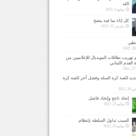
الله
يوليو 6, 2025
كل إناء بما فيه ينضح
مارس 31, 2025
خطير
 تهريب بطاقات المونديال للإعلاميين من
 القدم اللبناني
جديد للعبة كرة السلة وفشل آخر للعبة كرة
 2022
إتحاد ناجح وإتحاد فاشل
يوليو 25, 2022
السبب تداول السلطة بإنتظام
يوليو 24, 2022