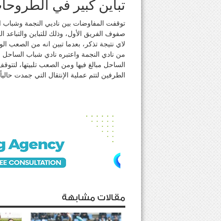
تباين كبير في الطروحا
توقفت المفاوضات بين ناديي النجمة وشباب ا
صفوف الفريق الأول، وذلك للتباين والتباعد ا
لاي نتيجة تذكر، بعدما تبين انه من الصعب
من نادي النجمة واعتبره نادي شباب الساحل 
الساحل مبالغ فيها ومن الصعب تلبيتها، لتتو
الطرفين لتتم عملية الإنتقال التي جمدت حاليا
مقالات مشابهة