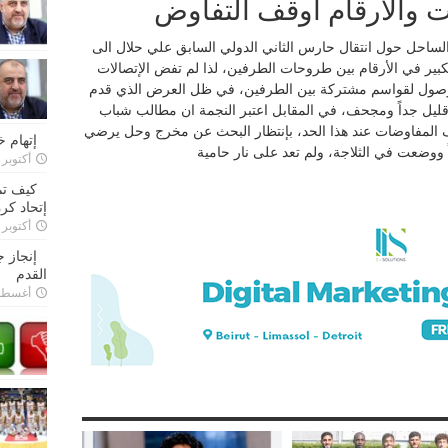
ت والأرقام اوقف التفاوض
لساحل حول انتقال حارس الثاني الدولي السابق علي حلال الى
لكبير في الأرقام بين طروحات الطرفين، لذا لم تفض الإتصالات
 الوصول لقواسم مشتركة بين الطرفين، في ظل العرض الذي قدم
قليل جداً ومجحف، في المقابل اعتبر النجمة ان مطالب شباب
قف المفاوضات عند هذا الحد، بإنتظار البحث عن مخرج وحل يرضي
إتهام 
ً ووضعت في الثلاجة، ولم تعد على نار حامية
أكتوبر 28, 2022
كيف تم
إتحاد كرة
أكتوبر 27, 2022
إنجاز 
القدم
أغسطس 26,