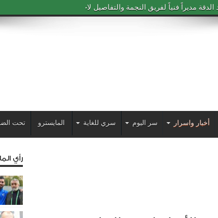
دقة مديراً فنياً لفريق النجمة والتفاصيل لاحقاً
أخبار واسرار
سر اليوم
سري للغاية
المايسترو
تحت الضو
رأي الم