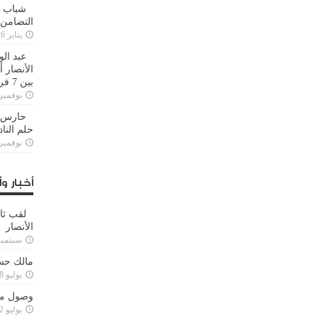
شباب ا
التضامن
يناير 26, 2025
عبد الو
الأنصار 
بين 7 فرق
نوفمبر 29, 20
حارس م
حلم النا
نوفمبر 27, 20
أخبار وأ
لقب ثا
الأنصار
سبتمبر 15, 4
مالك حس
يوليو 28, 2023
وصول مدا
يوليو 12, 2023