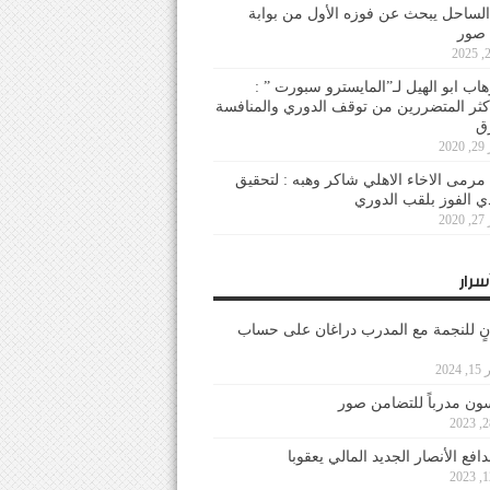
لساحل يبحث عن فوزه الأول من بوابة
 صور
هاب ابو الهيل لـ”المايسترو سبورت ” :
أكثر المتضررين من توقف الدوري والمنافسة
20
رمى الاخاء الاهلي شاكر وهبه : لتحقيق
دي الفوز بلقب الدوري
20
سرار
نٍ للنجمة مع المدرب دراغان على حساب
202
ون مدرباً للتضامن صور
فع الأنصار الجديد المالي يعقوبا