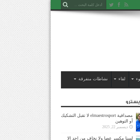
ء
لقاء
نشاطات متفرقة
ايسترو
مصداقية elmaestrosport لا تقبل التشكيك
أو التوهين
ديسمبر 22, 2025
لسنا مكسر عصا ولا نخاف من احد إلا