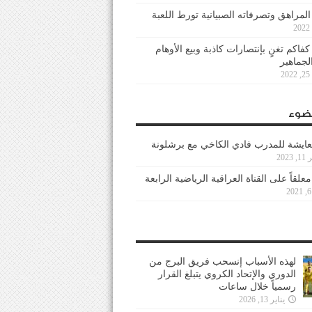
 المراهق وتصرفاته الصبيانية تورط اللعبة
كفاكم تغنٍ بإنتصارات كاذبة وبيع الأوهام
لجماهير
2
ضوء
عايشة للمدرب فادي الكاخي مع برشلونة
202
معلقاً على القناة العراقية الرياضية الرابعة
لهذه الأسباب إنسحب فريق البرج من
الدوري والإتحاد الكروي يتبلغ القرار
رسمياً خلال ساعات
يناير 13, 2026