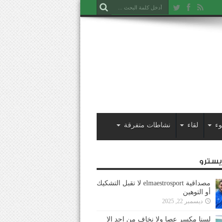
وء
لقاء
نشاطات متفرقة
ايسترو
مصداقية elmaestrosport لا تقبل التشكيك
أو التوهين
ديسمبر 22, 2025
لسنا مكسر عصا ولا نخاف من احد إلا