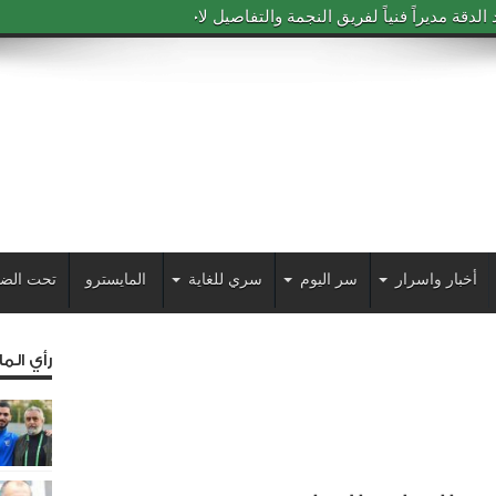
دقة مديراً فنياً لفريق النجمة والتفاصيل لاحقاً
أخبار واسرار
سر اليوم
سري للغاية
المايسترو
تحت الض
رأي الم