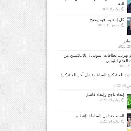
الله
يوليو 6, 2025
كل إناء بما فيه ينضح
مارس 31, 2025
خطير
 تهريب بطاقات المونديال للإعلاميين من
 القدم اللبناني
جديد للعبة كرة السلة وفشل آخر للعبة كرة
 2022
إتحاد ناجح وإتحاد فاشل
يوليو 25, 2022
السبب تداول السلطة بإنتظام
يوليو 24, 2022