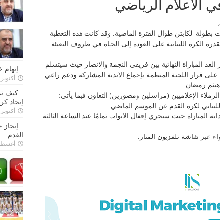
في الاعلام الرياضي
ت بطولة الكابتن طوال الفترة الماضية. وقد كانت هذه التغطية
ا لقدرة الكرة اللبنانية على العودة إلى الحياة في ظروف التعبئة
لغد المباراة النهائية بين فريقي النجمة والانصار حيث سيتسلم
إتهام 
على قرار اللجنة المنظمة بإجماع الاندية المشاركة ودعم راعي
أكتوبر 28, 2022
هيثم رمضان.
كيف تم
الزملاء الإعلاميين (مراسلين ومصورين) التعاون فيما يأتي:
إتحاد كرة
 اللبناني لكرة القدم عن الموسم الماضي.
أكتوبر 27, 2022
المباراة حيث سيجري إقفال الابواب تمامًا عند الساعة الثالثة
إنجاز 
القدم
واء عبر شاشة تلفزيون المنار.
أغسطس 26,