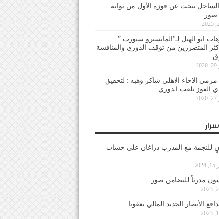
لساحل يبحث عن فوزه الأول من بوابة
 صور
هاب ابو الهيل لـ”المايسترو سبورت ” :
أكثر المتضررين من توقف الدوري والمنافسة
20
رمى الاخاء الاهلي شاكر وهبه : لتحقيق
دي الفوز بلقب الدوري
20
سرار
نٍ للنجمة مع المدرب دراغان على حساب
202
ون مدرباً للتضامن صور
فع الأنصار الجديد المالي يعقوبا