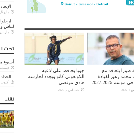
الإتحاد
مايو 6, 2022
ارحلوا 
للناس وا
مارس 25, 022
تحت ال
أسبوع م
ديسمبر 11, 3
 طورا يتعاقد مع
جويا يحافظ على لاعبه
محمد زهير لقيادة
الكونغولي كانو ويجدد لحارسه
الحداد 
 موسم 2026-2027
هادي مرتضى
أكتوبر 6, 2021
2026
أغسطس 7, 2026
لقاء