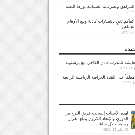
 المراهق وتصرفاته الصبيانية تورط اللعبة
كفاكم تغنٍ بإنتصارات كاذبة وبيع الأوهام
لجماهير
2
ضوء
عايشة للمدرب فادي الكاخي مع برشلونة
202
معلقاً على القناة العراقية الرياضية الرابعة
لهذه الأسباب إنسحب فريق البرج من
الدوري والإتحاد الكروي يتبلغ القرار
رسمياً خلال ساعات
يناير 13, 2026