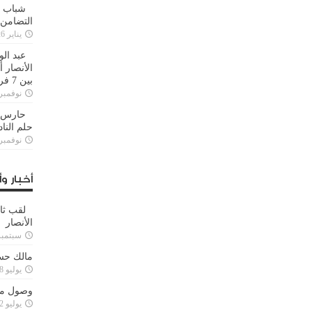
شباب ا
التضامن
يناير 26, 2025
عبد الو
الأنصار 
بين 7 فرق
نوفمبر 29, 20
حارس م
حلم النا
نوفمبر 27, 20
أخبار وأ
لقب ثا
الأنصار
سبتمبر 15, 4
مالك حس
يوليو 28, 2023
وصول مدا
يوليو 12, 2023