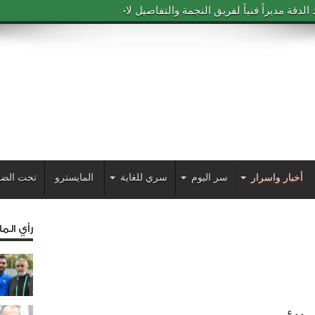
دقة مديراً فنياً لفريق النجمة والتفاصيل لاحقاً
أخبار واسرار
سر اليوم
سري للغاية
المايسترو
تحت الضو
رأي الم