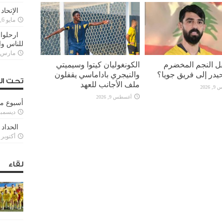
الإتحاد
مايو 6, 2022
ارحلوا 
للناس وا
مارس 25, 022
قل النجم المخضرم
الكونغوليان كيتوا وسيميتي
يدر إلى فريق جويا؟
والنيجري باداماسي يقفلون
تحت ال
ملف الأجانب للعهد
2026
أغسطس 9, 2026
أسبوع م
ديسمبر 11, 3
الحداد 
أكتوبر 6, 2021
لقاء