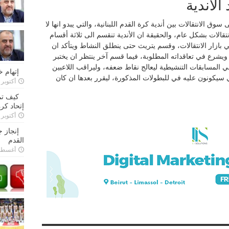
الأندية
ق الانتقالات بين أندية كرة القدم اللبنانية، والتي يبدو انها لا
الات بشكل عام، والحقيقة ان الأندية تنقسم الى ثلاثة أقسام
 بازار الانتقالات، وقسم يتريث حتى ينطلق النشاط ويتأكد ان
يشرع في تعاقداته المطلوبة، فيما قسم آخر ينتظر ان يختبر
المسابقات التنشيطية ليعالج نقاط ضعفه، وليراقب اللاعبين
إتهام 
 سيكونون عليه في للبطولات المذكورة، ليقرر بعدها ان كان
أكتوبر 28, 2022
كيف تم
إتحاد كرة
أكتوبر 27, 2022
إنجاز 
القدم
أغسطس 26,