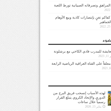
 المراهق وتصرفاته الصبيانية تورط اللعبة
كفاكم تغنٍ بإنتصارات كاذبة وبيع الأوهام
لجماهير
2
ضوء
عايشة للمدرب فادي الكاخي مع برشلونة
202
معلقاً على القناة العراقية الرياضية الرابعة
لهذه الأسباب إنسحب فريق البرج من
الدوري والإتحاد الكروي يتبلغ القرار
رسمياً خلال ساعات
يناير 13, 2026