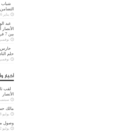
شباب ا
التضامن
يناير 26, 2025
عبد الو
الأنصار 
بين 7 فرق
نوفمبر 29, 20
حارس م
حلم النا
نوفمبر 27, 20
أخبار وأ
لقب ثا
الأنصار
سبتمبر 15, 4
مالك حس
يوليو 28, 2023
وصول مدا
يوليو 12, 2023