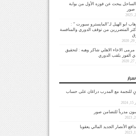
لساحل يبحث عن فوزه الأول من بوابة
 صور
هاب ابو الهيل لـ”المايسترو سبورت ” :
أكثر المتضررين من توقف الدوري والمنافسة
20
رمى الاخاء الاهلي شاكر وهبه : لتحقيق
دي الفوز بلقب الدوري
20
سرار
نٍ للنجمة مع المدرب دراغان على حساب
202
ون مدرباً للتضامن صور
فع الأنصار الجديد المالي يعقوبا