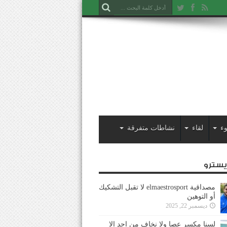
ء
لقاء
نشاطات متفرقة
ايسترو
مصداقية elmaestrosport لا تقبل التشكيك
أو التوهين
ديسمبر 22, 2025
لسنا مكسر عصا ولا نخاف من احد إلا