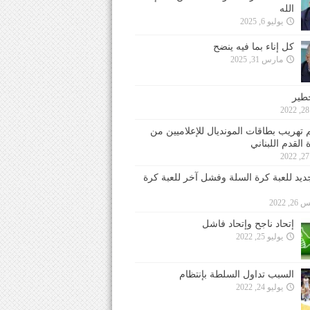
الله
يوليو 6, 2025
كل إناء بما فيه ينضح
مارس 31, 2025
خطير
 تهريب بطاقات المونديال للإعلاميين من
 القدم اللبناني
جديد للعبة كرة السلة وفشل آخر للعبة كرة
 2022
إتحاد ناجح وإتحاد فاشل
يوليو 25, 2022
السبب تداول السلطة بإنتظام
يوليو 24, 2022