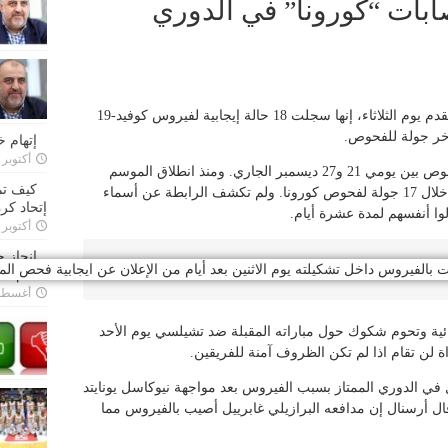
بات “كورونا” في الدوري
قالت رابطة الدوري الإنجليزي الممتاز لكرة القدم يوم الثلاثاء، إنها سجلت 18 حالة إيجابية لفيروس كوفيد-19
خر جولة للفحوص.
إتهام 
أكتوبر 28, 2022
وخضع 1479 من اللاعبين وأعضاء الأطقم للفحوص بين يومي 21 و27 ديسمبر الجاري. ومنذ انطلاق الموسم
كيف تم
الجديد ظهرت 131 حالة إيجابية في المسابقة خلال 17 جولة لفحوص كورونا. ولم تكشف الرابطة عن أسماء
إتحاد كرة
لوا أنفسهم لمدة عشرة أيام.
أكتوبر 27, 2022
إنجاز 
الفيروس داخل تشكيلته يوم الاثنين بعد أيام من الإعلان عن ايجابية فحص المه
القدم
أغسطس 26,
ية وتحوم شكوك حول مباراته المقبلة ضد تشيلسي يوم الأحد
 لن تقام اذا لم تكن الظروف آمنة للفريقين.
ل في الدوري الممتاز بسبب الفيروس بعد مواجهة نيوكاسل يونايتد
ل أرسنال إن مدافعه البرازيلي غابرييل أصيب بالفيروس مما