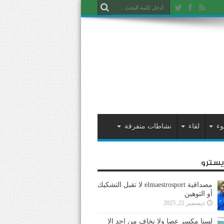
وء
لقاء
نشاطات متفرقة
ايسترو
مصداقية elmaestrosport لا تقبل التشكيك
أو التوهين
ديسمبر 22, 2025
لسنا مكسر عصا ولا نخاف من احد إلا