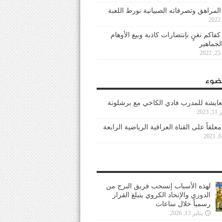
 المراهق وتصرفاته الصبيانية تورط اللعبة
كفاكم تغنٍ بإنتصارات كاذبة وبيع الأوهام
لجماهير
2
ضوء
عايشة للمدرب فادي الكاخي مع برشلونة
202
معلقاً على القناة العراقية الرياضية الرابعة
لهذه الأسباب إنسحب فريق البرج من
الدوري والإتحاد الكروي يتبلغ القرار
رسمياً خلال ساعات
يناير 13, 2026