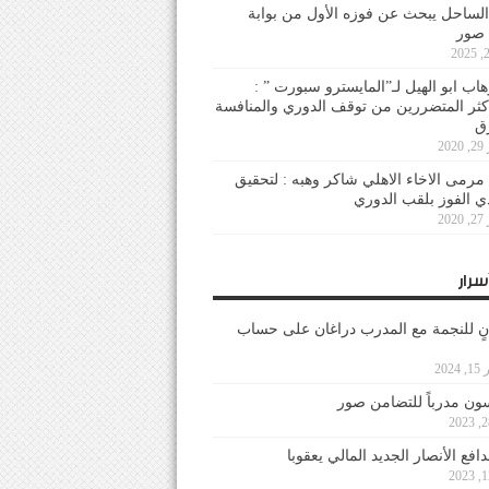
لساحل يبحث عن فوزه الأول من بوابة
 صور
هاب ابو الهيل لـ”المايسترو سبورت ” :
أكثر المتضررين من توقف الدوري والمنافسة
20
رمى الاخاء الاهلي شاكر وهبه : لتحقيق
دي الفوز بلقب الدوري
20
سرار
نٍ للنجمة مع المدرب دراغان على حساب
202
ون مدرباً للتضامن صور
فع الأنصار الجديد المالي يعقوبا