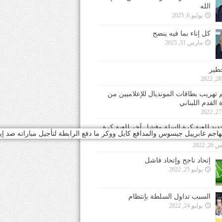
الله
يوليو 6, 2025
كل إناء بما فيه ينضح
مارس 31, 2025
خطير
 تهريب بطاقات المونديال للإعلاميين من
 القدم اللبناني
جديد للعبة كرة السلة وفشل آخر للعبة كرة
اجم غابرييل جيسوس والمدافع كايل ووكر ما دفع الرابطة لتأجيل مباراته ضد إي
 2022
إتحاد ناجح وإتحاد فاشل
يوليو 25, 2022
السبب تداول السلطة بإنتظام
يوليو 24, 2022