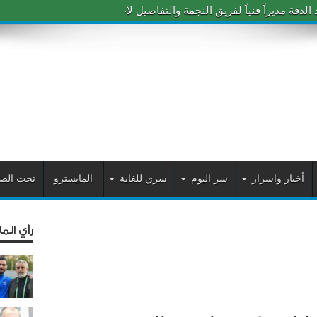
دقة مديراً فنياً لفريق النجمة والتفاصيل لاحقاً
أخبار واسرار
سر اليوم
سري للغاية
المايسترو
تحت الض
رأي الم