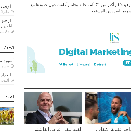
وسجلت بريطانيا أكثر من 2.3 مليون إصابة بكوفيد-19 وأكثر من 71 ألف حالة وفاة وأغلقت دول حدودها مع
الإتحاد
لسريع للفيروس المستجد.
مايو 6, 2022
ارحلوا 
للناس وا
مارس 25, 022
تحت ال
أسبوع م
ديسمبر 11, 3
الحداد 
أكتوبر 6, 2021
لقاء
واجه عقوبة الإيقاف
الفيفا ينفي عرض إنفانتينو