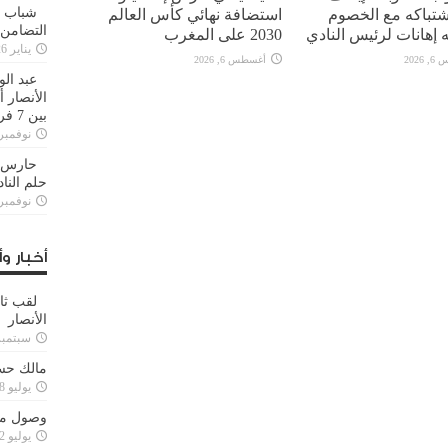
تباكه مع الخصوم
استضافة نهائي كأس العالم
شباب ا
التضامن
 إهانات لرئيس النادي
2030 على المغرب
يناير 26, 2025
2026
أغسطس 6, 2026
عبد الو
الأنصار 
بين 7 فرق
نوفمبر 29, 20
حارس م
حلم النا
نوفمبر 27, 20
أخبار وأ
لقب ثا
الأنصار
سبتمبر 15, 4
مالك حس
يوليو 28, 2023
وصول مدا
يوليو 12, 2023