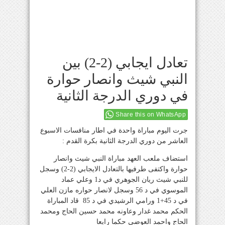
تعادل ايجابي (2-2) بين
النبي شيث وانصار حوارة
في دوري الدرجة الثانية
Share this on WhatsApp
جرت اليوم مباراة واحدة في اطار منافسات الاسبوع
العاشر من دوري الدرجة الثانية بكرة القدم :
استضاف ملعب العهد مباراة النبي شيث وانصار
حوارة واكتفى طرفيها بالتعادل الايجابي (2-2) وسجل
للنبي شيث ريان الجوهري في د1 وعلي عماد
الموسوي في د 56 وسجل لانصار حواره مازن العلي
في د 45+1 ورامي الرشيدي في د 85 قاد المباراة
الحكم محمد غدار وعاونه محمد حسين الحاج ومحمد
الحاج واحمد العوضي حكما رابعا