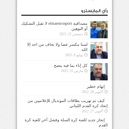
رأي المايسترو
مصداقية elmaestrosport لا تقبل التشكيك
أو التوهين
ديسمبر 22, 2025
لسنا مكسر عصا ولا نخاف من احد إلا
الله
يوليو 6, 2025
كل إناء بما فيه ينضح
مارس 31, 2025
إتهام خطير
أكتوبر 28, 2022
كيف تم تهريب بطاقات المونديال للإعلاميين من
إتحاد كرة القدم اللبناني
أكتوبر 27, 2022
إنجاز جديد للعبة كرة السلة وفشل آخر للعبة كرة
القدم