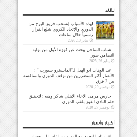
لقاء
لهذه الأسباب إنسحب فريق البرج من
الدوري والإتحاد الكروي يتبلغ القرار
رسمياً خلال ساعات
يناير 13, 2026
شباب الساحل يبحث عن فوزه الأول من بوابة
التضامن صور
يناير 26, 2025
عبد الوهاب ابو الهيل لـ”المايسترو سبورت ” :
الأنصار أكثر المتضررين من توقف الدوري والمنافسة
بين 7 فرق
نوفمبر 29, 2020
حارس مرمى الاخاء الاهلي شاكر وهبه : لتحقيق
حلم النادي الفوز بلقب الدوري
نوفمبر 27, 2020
أخبار وأسرار
لقب ثانٍ للنجمة مع المدرب دراغان على حساب