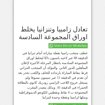
تعادل زامبيا وتنزانيا يخلط
اوراق المجموعة السادسة
Share this on WhatsApp
خطف منتخب زامبيا نقطة مباراته أمام تنزانيا في
الدقيقة 88 عبر لاعبه باتسون داكا ليخلط اوراق
المجموعة السادسة بانتظار المرحلة الأخيرة لإعلان
المتأهلين للدور الثاني. والمؤكد أن المنتخب التنزاني
فرط بنقاط المباراة بارتداده للخلف واللعب بحذر بعد
أن تقدم في الدقيقة 11 عبر سيمون مسوفا ولم
يستغل خروج اللاعب الزامبي رودريك كابوي بالبطاقة
الحمراء في الدقيقة 41. وبذلك يتصدر المغرب
المجموعة ب 4 نقاط ونقطتين للكونغو الديموقراطية
ومثلها لزامبيا ونقطة وحيدة لتنزانيا.