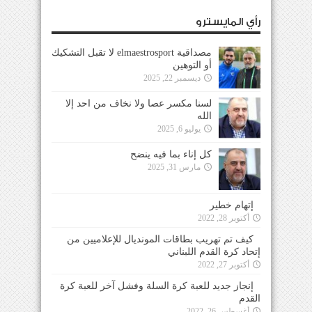
رأي المايسترو
مصداقية elmaestrosport لا تقبل التشكيك
أو التوهين
ديسمبر 22, 2025
لسنا مكسر عصا ولا نخاف من احد إلا
الله
يوليو 6, 2025
كل إناء بما فيه ينضح
مارس 31, 2025
إتهام خطير
أكتوبر 28, 2022
كيف تم تهريب بطاقات المونديال للإعلاميين من
إتحاد كرة القدم اللبناني
أكتوبر 27, 2022
إنجاز جديد للعبة كرة السلة وفشل آخر للعبة كرة
القدم
أغسطس 26, 2022