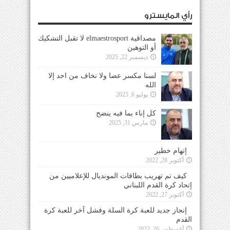
رأي المايسترو
مصداقية elmaestrosport لا تقبل التشكيك
أو التوهين
ديسمبر 22, 2025
لسنا مكسر عصا ولا نخاف من احد إلا
الله
يوليو 6, 2025
كل إناء بما فيه ينضح
مارس 31, 2025
إتهام خطير
أكتوبر 28, 2022
كيف تم تهريب بطاقات المونديال للإعلاميين من
إتحاد كرة القدم اللبناني
أكتوبر 27, 2022
إنجاز جديد للعبة كرة السلة وفشل آخر للعبة كرة
القدم
أغسطس 26, 2022