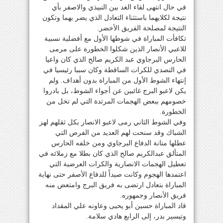
في حال انتهى لقاء الغد بين النبيذي والاصفر بأي
نتيجة لكلايهما باستثناء التعادل الذي يضر بهما وتكون
النتيجة لمصلحة الفريق الأخضر.
تكافأت المباراة في شوطها الأول مع أفضلية نسبية
للاعبي الأنصار الذين شكلوا الخطورة على مرمى
الحارس البرجاوي عبد الكريم صالح الذي كان واعيا
في التصدي للكرات الساقطة وكان سببا رئيسيا في
إنتهاء الشوط الأول من المباراة بدون أهداف. ولم
يكن لاعبو البرج غائبين عن أجواء الشوط، بل بادروا
خصومهم ببعض الهجمات المرتدة التي لم تخل من
الخطورة.
وفي الشوط الثاني رمى لاعبو الانصار بكل ثقلهم لهز
الشباك وقد سنحت لهم العديد من الفرص التي
عطلها متانة الدفاع البرجاوي ومن خلفه الحارس
المتألق عبدالكريم صالح الذي كان بطلا مع زملائه في
تعطيل الهجمات الانصارية والكرات العرضية التي
اعتمدها الهجوم وكانت صيداً للدفاع الأصفر حتى نهاية
المباراة بتعادل ارتضى به فريق البرج وامتعض منه
فريق الأنصار وجمهوره.
قاد المباراة حسين أبو يحيى وعاونه علي المقداد
وتيسير بدر، إلى الرابع هادي سلامة.