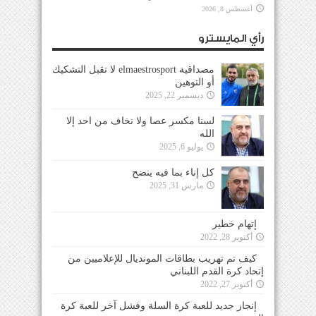
أغسطس 8, 2026
رأي المايسترو
مصداقية elmaestrosport لا تقبل التشكيك
أو التوهين
ديسمبر 22, 2025
لسنا مكسر عصا ولا نخاف من احد إلا
الله
يوليو 6, 2025
كل إناء بما فيه ينضح
مارس 31, 2025
إتهام خطير
أكتوبر 28, 2022
كيف تم تهريب بطاقات المونديال للإعلاميين من
إتحاد كرة القدم اللبناني
أكتوبر 27, 2022
إنجاز جديد للعبة كرة السلة وفشل آخر للعبة كرة