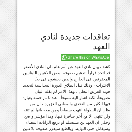
تعاقدات جديدة لنادي
العهد
Share this on WhatsApp
كشف بيان نادي العهد عن أمر هام، ان النادي الأصفر
قد اتخذ قراراً بتدعيم صفوفه ببعض اللاعبين اللبنانيين
المحترفين في الخارج والذين يعيشون في بلاد
الاغتراب ، وذلك قبل انطلاق الدورة السداسية لتحديد
هوية الفريق البطل ، وهذا الامر لم يقله البيان
تصريحاً، لكنه اشار اليه تلميحاً ، عندما تم ختمه بعبارة
فيها الكثير من التحدي والمعاني الغزيرة ، ان من
يظن ان البطولة انتهت سيفاجأ ومن معه بانها لم تنته
ولن تنتهي الا مع أخر صافرة فيها، وهذا مؤشر واضح
وجلي ان العهد لن يستسلم او يرفع الرايات البيضاء
وسيقاتل حتى النهاية، وبالطبع سيعزز صفوفه بلاعبين