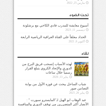
مارس 25, 2022
تحت الضوء
أسبوع معايشة للمدرب فادي الكاخي مع برشلونة
ديسمبر 11, 2023
الحداد معلقاً على القناة العراقية الرياضية الرابعة
أكتوبر 6, 2021
لقاء
لهذه الأسباب إنسحب فريق البرج من
الدوري والإتحاد الكروي يتبلغ القرار
رسمياً خلال ساعات
يناير 13, 2026
شباب الساحل يبحث عن فوزه الأول من بوابة
التضامن صور
يناير 26, 2025
عبد الوهاب ابو الهيل لـ”المايسترو سبورت ” :
الأنصار أكثر المتضررين من توقف الدوري والمنافسة