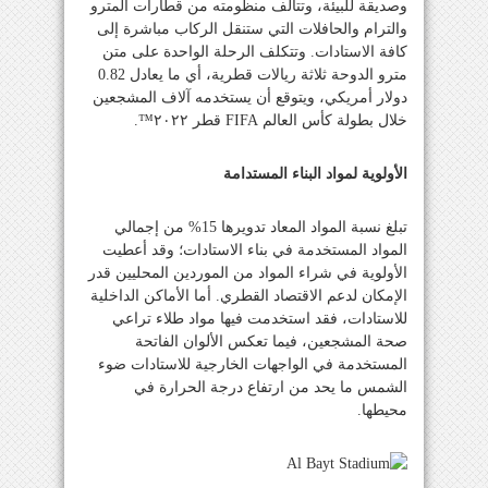
وصديقة للبيئة، وتتألف منظومته من قطارات المترو
والترام والحافلات التي ستنقل الركاب مباشرة إلى
كافة الاستادات. وتتكلف الرحلة الواحدة على متن
مترو الدوحة ثلاثة ريالات قطرية، أي ما يعادل 0.82
دولار أمريكي، ويتوقع أن يستخدمه آلاف المشجعين
خلال بطولة كأس العالم
FIFA
قطر ٢٠٢٢™️.
الأولوية لمواد البناء المستدامة
تبلغ نسبة المواد المعاد تدويرها 15% من إجمالي
المواد المستخدمة في بناء الاستادات؛ وقد أعطيت
الأولوية في شراء المواد من الموردين المحليين قدر
الإمكان لدعم الاقتصاد القطري. أما الأماكن الداخلية
للاستادات، فقد استخدمت فيها مواد طلاء تراعي
صحة المشجعين، فيما تعكس الألوان الفاتحة
المستخدمة في الواجهات الخارجية للاستادات ضوء
الشمس ما يحد من ارتفاع درجة الحرارة في
محيطها.