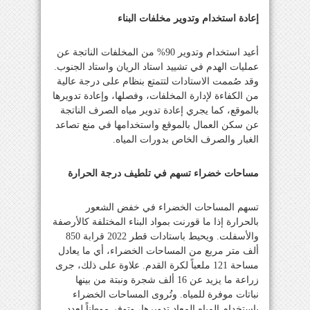
إعادة استخدام وتدوير مخلفات البناء
أعيد استخدام وتدوير 90% من المخلفات الناتجة عن
عمليات الهدم في تشييد استاد الريان واستاد الجنوب.
وقد صُممت الاستادات لتتمتع بنظام على درجة عالية
من الكفاءة لإدارة المخلفات، وفصلها، وإعادة تدويرها
بالموقع، كما يجري إعادة تدوير مياه الصرف الناتجة
عن سكن العمال بالموقع واستخدامها في منع تصاعد
الغبار والصرف الخاص بدورات المياه.
مساحات خضراء تسهم في تلطيف درجة الحرارة
تسهم المساحات الخضراء في خفض الشعور
بالحرارة إذا ما قورنت بمواد البناء المختلفة كالأرصفة
والأسفلت. ويحيط باستادات قطر 2022 قرابة 850
ألف متر مربع من المساحات الخضراء، أي ما يعادل
مساحة 121 ملعباً لكرة القدم. علاوة على ذلك، جرى
زراعة ما يزيد عن 16 ألف شجرة ونبتة من بينها
نباتات موفرة للمياه. وتُروى المساحات الخضراء
باستخدام المياه المعاد تدويرها، وتوفر موطناً لعدد