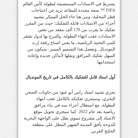
يشترط في الاستادات المستضيفة لبطولة كأس العالم
FIFA ™ سعة محددة للمقاعد تزيد عن احتياجات
قطر المحلية، ومن هنا جاء الحل المبتكر بتشييد
أجزاء من الاستادات قابلة للتفكيك؛ حيث من المقرر
تفكيك ما يقرب من 170 ألف مقعد من بعض
الاستادات عقب انتهاء البطولة، والتبرع بها لدول تفتقر
للبنى التحتية الرياضية، ما يعني اتساع رقعة إرث
المونديال. وبفضل هذا التصميم المميز، سيكون من
السهل تفكيك المرافق ونقلها لأماكن جديدة وإعادة
استخدامها.
أول استاد قابل للتفكيك بالكامل في تاريخ المونديال
يجري تشييد استاد راس أبو عبود من حاويات الشحن
البحري، وسيجري تفكيكه بالكامل عقب انتهاء
البطولة، مع استغلال أجزاء منه في بناء مرافق
رياضية بعد عام 2022. كما سيجري تحويل موقع
الاستاد إلى مشروع تنموي يطل على الواجهة البحرية
للدوحة بأفق المدينة الشهير المطل على منطقة
الخليج الغربي.