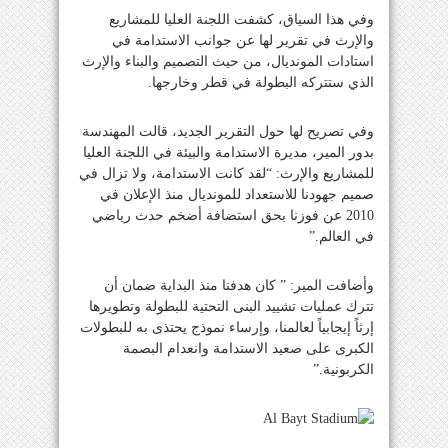
وفي هذا السياق، كشفت اللجنة العليا للمشاريع
والإرث في تقرير لها عن جوانب الاستدامة في
استادات المونديال، من حيث التصميم والبناء والإرث
الذي ستتركه البطولة في قطر وخارجها.
وفي تصريح لها حول التقرير الجديد، قالت المهندسة
بدور المير، مديرة الاستدامة والبيئة في اللجنة العليا
للمشاريع والإرث: “لقد كانت الاستدامة، ولا تزال في
صميم جهودنا للاستعداد للمونديال منذ الإعلان في
2010 عن فوزنا بحق استضافة أضخم حدث رياضي
في العالم.”
وأضافت المير: ” كان هدفنا منذ البداية ضمان أن
تترك عمليات تشييد البنى التحتية للبطولة وتطويرها
إرثاً إيجابياً لعالمنا، وإرساء نموذج يحتذى به للبطولات
الكبرى على صعيد الاستدامة وانعدام البصمة
الكربونية.”