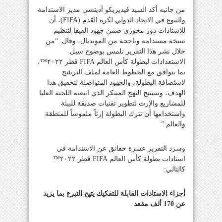
من جانبه أكد السيد فيديريكو أديتشي مدير الاستدامة
والتنوع في الاتحاد الدولي لكرة القدم (FIFA)، أن
للاستادات دور محوري ضمن جهود الفيفا لتنظيم
نسخة مستدامة وناجحة من المونديال، وقال: “من
خلال نشر هذا التقرير نلمس بوضوح سبل
الاستعدادات لبطولة كأس العالم FIFA قطر ٢٠٢٢™️،
بما يتوافق مع الخطوط العامة لملف الترشح
لاستضافة البطولة، والجهود المتواصلة لتحقيق هذا
الهدف، وسيتيح النهج المبتكر الذي اتبعته اللجنة العليا
للمشاريع والإرث لتطوير تقنيات صديقة للبيئة
واستخدامها أن تترك البطولة إرثاً ملموساً للمنطقة
والعالم.”
وسرد التقرير عشرة حقائق عن الاستدامة في
استادات بطولة كأس العالم FIFA قطر ٢٠٢٢™️
كالتالي:
أجزاء الاستادات القابلة للتفكيك يتيح التبرع بما يزيد
عن 170 ألف مقعد