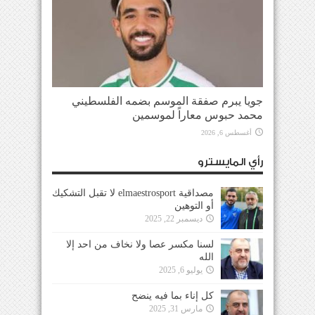
جويا يبرم صفقة الموسم بضمه الفلسطيني
محمد حبوس معاراً لموسمين
أغسطس 6, 2026
رأي المايسترو
مصداقية elmaestrosport لا تقبل التشكيك
أو التوهين
ديسمبر 22, 2025
لسنا مكسر عصا ولا نخاف من احد إلا
الله
يوليو 6, 2025
كل إناء بما فيه ينضح
مارس 31, 2025