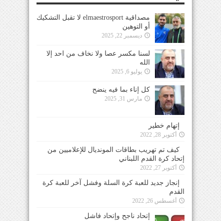
مصداقية elmaestrosport لا تقبل التشكيك
أو التوهين
ديسمبر 22, 2025
لسنا مكسر عصا ولا نخاف من احد إلا
الله
يوليو 6, 2025
كل إناء بما فيه ينضح
مارس 31, 2025
إتهام خطير
أكتوبر 28, 2022
كيف تم تهريب بطاقات المونديال للإعلاميين من
إتحاد كرة القدم اللبناني
أكتوبر 27, 2022
إنجاز جديد للعبة كرة السلة وفشل آخر للعبة كرة
القدم
أغسطس 26, 2022
إتحاد ناجح وإتحاد فاشل