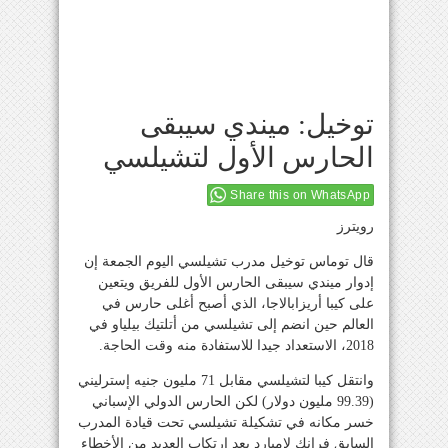
توخيل: ميندي سيبقى
الحارس الأول لتشيلسي
Share this on WhatsApp
رويترز
قال توماس توخيل مدرب تشيلسي اليوم الجمعة إن
إدوار ميندي سيبقى الحارس الأول للفريق ويتعين
على كيبا أريزابالاجا، الذي أصبح أغلى حارس في
العالم حين انضم إلى تشيلسي من أتلتيك بيلياو في
2018، الاستعداد جيدا للاستفادة منه وقت الحاجة.
وانتقل كيبا لتشيلسي مقابل 71 مليون جنيه إسترليني
(99.39 مليون دولار) لكن الحارس الدولي الإسباني
خسر مكانه في تشكيلة تشيلسي تحت قيادة المدرب
السابق فرانك لامبارد بعد ارتكاب العديد من الأخطاء