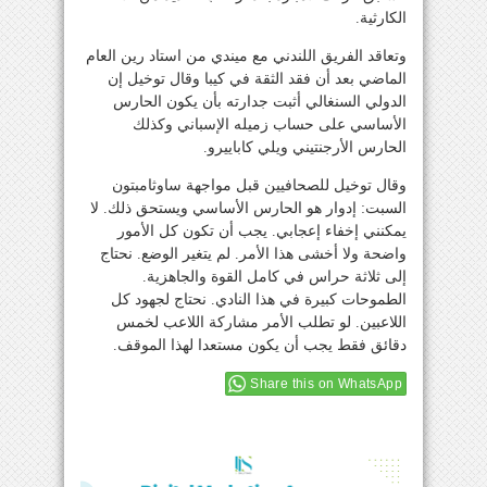
الكارثية.
وتعاقد الفريق اللندني مع ميندي من استاد رين العام
الماضي بعد أن فقد الثقة في كيبا وقال توخيل إن
الدولي السنغالي أثبت جدارته بأن يكون الحارس
الأساسي على حساب زميله الإسباني وكذلك
الحارس الأرجنتيني ويلي كاباييرو.
وقال توخيل للصحافيين قبل مواجهة ساوثامبتون
السبت: إدوار هو الحارس الأساسي ويستحق ذلك. لا
يمكنني إخفاء إعجابي. يجب أن تكون كل الأمور
واضحة ولا أخشى هذا الأمر. لم يتغير الوضع. نحتاج
إلى ثلاثة حراس في كامل القوة والجاهزية.
الطموحات كبيرة في هذا النادي. نحتاج لجهود كل
اللاعبين. لو تطلب الأمر مشاركة اللاعب لخمس
دقائق فقط يجب أن يكون مستعدا لهذا الموقف.
Share this on WhatsApp