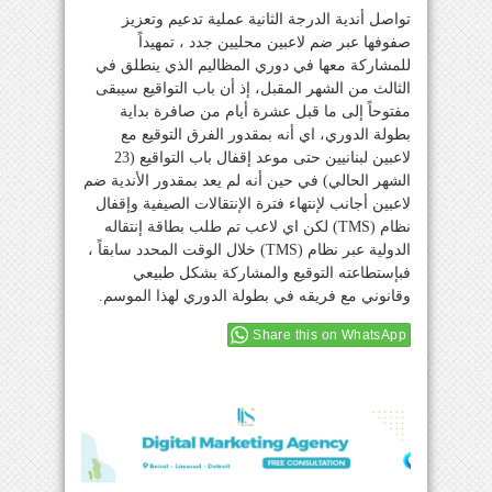
تواصل أندية الدرجة الثانية عملية تدعيم وتعزيز
صفوفها عبر ضم لاعبين محليين جدد ، تمهيداً
للمشاركة معها في دوري المظاليم الذي ينطلق في
الثالث من الشهر المقبل، إذ أن باب التواقيع سيبقى
مفتوحاً إلى ما قبل عشرة أيام من صافرة بداية
بطولة الدوري، اي أنه بمقدور الفرق التوقيع مع
لاعبين لبنانيين حتى موعد إقفال باب التواقيع (23
الشهر الحالي) في حين أنه لم يعد بمقدور الأندية ضم
لاعبين أجانب لإنتهاء فترة الإنتقالات الصيفية وإقفال
نظام (TMS) لكن اي لاعب تم طلب بطاقة إنتقاله
الدولية عبر نظام (TMS) خلال الوقت المحدد سابقاً ،
فبإستطاعته التوقيع والمشاركة بشكل طبيعي
وقانوني مع فريقه في بطولة الدوري لهذا الموسم.
Share this on WhatsApp