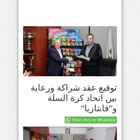
توقيع عقد شراكة ورعاية
بين اتحاد كرة السلة
و”فانتازيا”
Share this on WhatsApp