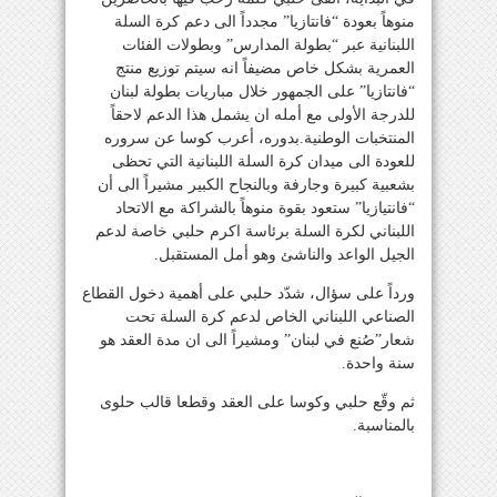
منوهاً بعودة “فانتازيا” مجدداً الى دعم كرة السلة
اللبنانية عبر “بطولة المدارس” وبطولات الفئات
العمرية بشكل خاص مضيفاً انه سيتم توزيع منتج
“فانتازيا” على الجمهور خلال مباريات بطولة لبنان
للدرجة الأولى مع أمله ان يشمل هذا الدعم لاحقاً
المنتخبات الوطنية.بدوره، أعرب كوسا عن سروره
للعودة الى ميدان كرة السلة اللبنانية التي تحظى
بشعبية كبيرة وجارفة وبالنجاح الكبير مشيراً الى أن
“فانتيازيا” ستعود بقوة منوهاً بالشراكة مع الاتحاد
اللبناني لكرة السلة برئاسة اكرم حلبي خاصة لدعم
الجيل الواعد والناشئ وهو أمل المستقبل.
ورداً على سؤال، شدّد حلبي على أهمية دخول القطاع
الصناعي اللبناني الخاص لدعم كرة السلة تحت
شعار”صُنع في لبنان” ومشيراً الى ان مدة العقد هو
سنة واحدة.
ثم وقّع حلبي وكوسا على العقد وقطعا قالب حلوى
بالمناسبة.