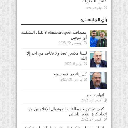
كأس البطولة
يوليو 23, 2026
رأي المايسترو
مصداقية elmaestrosport لا تقبل التشكيك
أو التوهين
ديسمبر 22, 2025
لسنا مكسر عصا ولا نخاف من احد إلا
الله
يوليو 6, 2025
كل إناء بما فيه ينضح
مارس 31, 2025
إتهام خطير
أكتوبر 28, 2022
كيف تم تهريب بطاقات المونديال للإعلاميين من
إتحاد كرة القدم اللبناني
أكتوبر 27, 2022