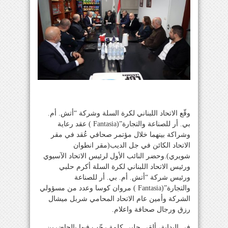
وقّع الاتحاد اللبناني لكرة السلة وشركة “أتش. أم.
بي. أر للصناعة والتجارة”(Fantasia ) عقد رعاية
وشراكة بينهما خلال مؤتمر صحافي عُقد في مقر
الاتحاد الكائن في جل الديب(مقر انطوان
شويري).وحضر النائب الأول لرئيس الاتحاد الآسيوي
ورئيس الاتحاد اللبناني لكرة السلة أكرم حلبي
ورئيس شركة “أتش. أم. بي. أر للصناعة
والتجارة”(Fantasia ) مروان كوسا وعدد من مسؤولي
الشركة وأمين عام الاتحاد المحامي شربل ميشال
رزق ورجال صحافة واعلام.
في البداية، ألقى حلبي كلمة رحّب فيها بالحاضرين