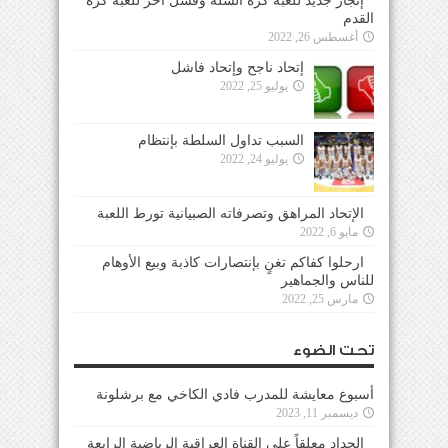
إنجاز جديد للعبة كرة السلة وفشل آخر للعبة كرة
القدم
أغسطس 26, 2022
إتحاد ناجح وإتحاد فاشل
يوليو 25, 2022
السبب تداول السلطة بإنتظام
يوليو 24, 2022
الإتحاد المراهق وتصرفاته الصبيانية تورط اللعبة
مايو 6, 2022
ارحلوا كفاكم تغنٍ بإنتصارات كاذبة وبيع الأوهام
للناس والجماهير
مارس 25, 2022
تحت الضوء
أسبوع معايشة للمدرب فادي الكاخي مع برشلونة
ديسمبر 11, 2023
الحداد معلقاً على القناة العراقية الرياضية الرابعة