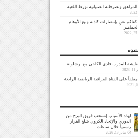
 المراهق وتصرفاته الصبيانية تورط اللعبة
كفاكم تغنٍ بإنتصارات كاذبة وبيع الأوهام
لجماهير
2
ضوء
عايشة للمدرب فادي الكاخي مع برشلونة
202
معلقاً على القناة العراقية الرياضية الرابعة
لهذه الأسباب إنسحب فريق البرج من
الدوري والإتحاد الكروي يتبلغ القرار
رسمياً خلال ساعات
يناير 13, 2026