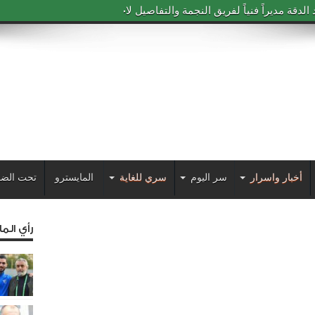
دقة مديراً فنياً لفريق النجمة والتفاصيل لاحقاً
أخبار واسرار
سر اليوم
سري للغاية
المايسترو
تحت الضو
رأي الم