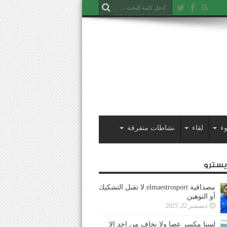
ء
لقاء
نشاطات متفرقة
ايسترو
مصداقية elmaestrosport لا تقبل التشكيك
أو التوهين
ديسمبر 22, 2025
لسنا مكسر عصا ولا نخاف من احد إلا