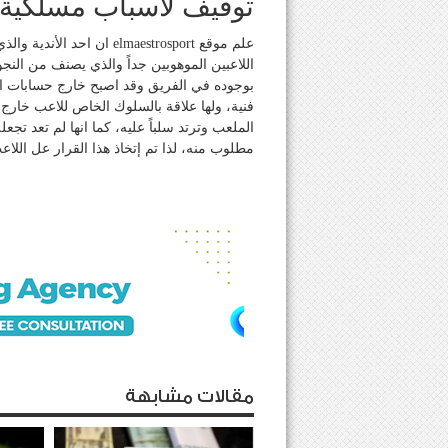
توقيف لأسباب مسلكية
علم موقع elmaestrosport ا
اللاعبين الموهوبين جداً والذي يصنف من النجو
بوجوده في الفريق وقد اصبح خارج حسابات ا
فنية، ولها علاقة بالسلوك الخاص للاعب خارج 
الملعب وترتد سلباً عليه، كما انها لم تعد تجع
مطلوب منه، لذا تم إتخاذ هذا القرار عل اللا
مقالات مشابهة