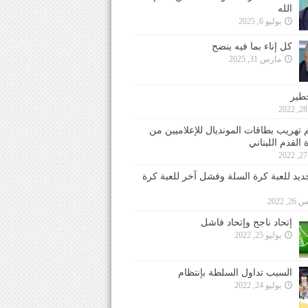
الله
يوليو 6, 2025
كل إناء بما فيه ينضح
مارس 31, 2025
خطير
 تهريب بطاقات المونديال للإعلاميين من
 القدم اللبناني
جديد للعبة كرة السلة وفشل آخر للعبة كرة
 2022
إتحاد ناجح وإتحاد فاشل
يوليو 25, 2022
السبب تداول السلطة بإنتظام
يوليو 24, 2022