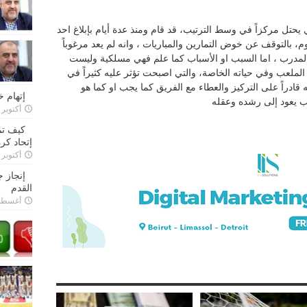
ن احد الأندية والذي يحتل مركزاً في وسط الترتيب، قد قام ومنذ عدة أيام بإبلاغ احد
م، بالتوقف عن خوض التمارين والمباريات ، وانه لم يعد مرغوباً
لمدرب ، اما السبب او الأسباب كما علم فهي مسلكية وليست
الملعب وفي حياته الخاصة، والتي اصبحت تؤثر عليه كثيراً في
له قادراً على التركيز والعطاء مع الفريق كما يجب او كما هو
إتهام 
عب يعود إلى رشده وعقله
أكتوبر 28, 2022
كيف تم
إتحاد كرة
أكتوبر 27, 2022
إنجاز 
القدم
أغسطس 26,