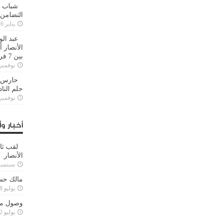
شباب ا
التضامن
يناير 26, 2025
عبد الو
الأنصار 
بين 7 فرق
نوفمبر 29, 20
حارس م
حلم النا
نوفمبر 27, 20
أخبار وأ
لقب ثا
الأنصار
سبتمبر 15, 4
مالك حس
يوليو 28, 2023
وصول مدا
يوليو 12, 2023