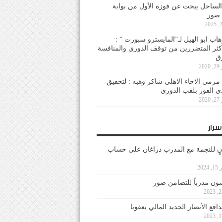
لساحل يبحث عن فوزه الأول من بوابة
 صور
هاب ابو الهيل لـ”المايسترو سبورت ” :
أكثر المتضررين من توقف الدوري والمنافسة
20
رمى الاخاء الاهلي شاكر وهبه : لتحقيق
دي الفوز بلقب الدوري
20
سرار
نٍ للنجمة مع المدرب دراغان على حساب
202
ون مدرباً للتضامن صور
فع الأنصار الجديد المالي يعقوبا