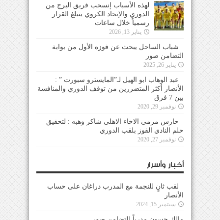
لهذه الأسباب إنسحب فريق البرج من
الدوري والإتحاد الكروي يتبلغ القرار
رسمياً خلال ساعات
يناير 13, 2026
شباب الساحل يبحث عن فوزه الأول من بوابة
التضامن صور
يناير 26, 2025
عبد الوهاب ابو الهيل لـ”المايسترو سبورت ” :
الأنصار أكثر المتضررين من توقف الدوري والمنافسة
بين 7 فرق
نوفمبر 29, 2020
حارس مرمى الاخاء الاهلي شاكر وهبه : لتحقيق
حلم النادي الفوز بلقب الدوري
نوفمبر 27, 2020
أخبار وأسرار
لقب ثانٍ للنجمة مع المدرب دراغان على حساب
الأنصار
سبتمبر 15, 2024
مالك حسون مدرباً للتضامن صور