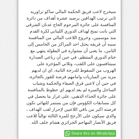
سيخرج لاعب فريق الحكمة المالي ساكو تراوريه
ثاني ترتيب الهدافين برصيد عشرة أهداف من دائرة
المنافسة على جائزة المرحوم الحاج عدنان الشرقي
التي باتت تمنح لهداف الدوري اللبناني لكرة القدم
منذ موسمين، وخروج اللاعب المالي من المنافسة
سببه أن فريقه يحتل احد المراكز من الخامس إلى
الثامن، ما يعني أن مشواره في البطولة ينتهي مع
ختام الدوري المنتظم، في حين أن رباعي الصدارة
سيتنافسون على اللقب، وثلاثي المؤخرة على
الهروب من السقوط للدرجة الثانية، اي ان لديهم
مزيد من المباريات وامامهم فرصة للفوز بالجائزة،
في حين أن لاعبي فرق الصفاء والحكمة وشباب
الساحل والمبرة لم يعد لديهم اي حظوظ بالمنافسة
على جائزة الحذاء الذهبي، على غرار ما يحصل في
كل مسابقات الكؤوس فإن من يستمر للنهائي تكون
فرصته اكبر من باقي اللاعبين لإحراز لقب الهداف ،
والذي سيكون على الأرجح للمرة الثالثة توالياً للاعب
فريق الأنصار المهاجم الجزائري هشام خلف الله.
Share this on WhatsApp