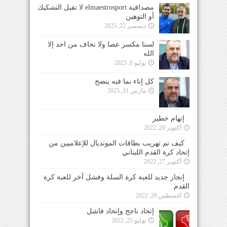
مصداقية elmaestrosport لا تقبل التشكيك
أو التوهين
ديسمبر 22, 2025
لسنا مكسر عصا ولا نخاف من احد إلا
الله
يوليو 6, 2025
كل إناء بما فيه ينضح
مارس 31, 2025
إتهام خطير
أكتوبر 28, 2022
كيف تم تهريب بطاقات المونديال للإعلاميين من
إتحاد كرة القدم اللبناني
أكتوبر 27, 2022
إنجاز جديد للعبة كرة السلة وفشل آخر للعبة كرة
القدم
أغسطس 26, 2022
إتحاد ناجح وإتحاد فاشل
يوليو 25, 2022