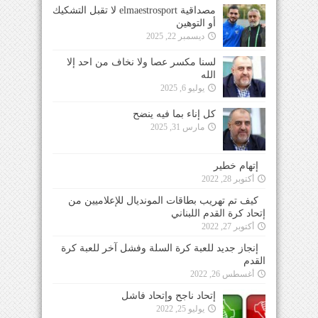
مصداقية elmaestrosport لا تقبل التشكيك
أو التوهين
ديسمبر 22, 2025
لسنا مكسر عصا ولا نخاف من احد إلا
الله
يوليو 6, 2025
كل إناء بما فيه ينضح
مارس 31, 2025
إتهام خطير
أكتوبر 28, 2022
كيف تم تهريب بطاقات المونديال للإعلاميين من
إتحاد كرة القدم اللبناني
أكتوبر 27, 2022
إنجاز جديد للعبة كرة السلة وفشل آخر للعبة كرة
القدم
أغسطس 26, 2022
إتحاد ناجح وإتحاد فاشل
يوليو 25, 2022