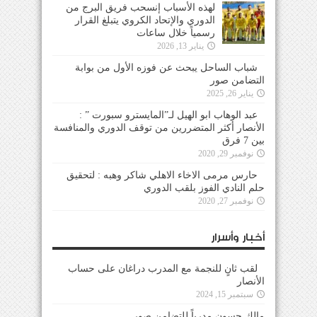
لهذه الأسباب إنسحب فريق البرج من
الدوري والإتحاد الكروي يتبلغ القرار
رسمياً خلال ساعات
يناير 13, 2026
شباب الساحل يبحث عن فوزه الأول من بوابة
التضامن صور
يناير 26, 2025
عبد الوهاب ابو الهيل لـ”المايسترو سبورت ” :
الأنصار أكثر المتضررين من توقف الدوري والمنافسة
بين 7 فرق
نوفمبر 29, 2020
حارس مرمى الاخاء الاهلي شاكر وهبه : لتحقيق
حلم النادي الفوز بلقب الدوري
نوفمبر 27, 2020
أخبار وأسرار
لقب ثانٍ للنجمة مع المدرب دراغان على حساب
الأنصار
سبتمبر 15, 2024
مالك حسون مدرباً للتضامن صور