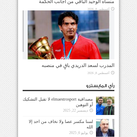
منساه الوحيد الباقي من أجانب الحكمة
أغسطس 8, 2026
المدرب لسعد الدريدي باقٍ في منصبه
أغسطس 8, 2026
رأي المايسترو
مصداقية elmaestrosport لا تقبل التشكيك
أو التوهين
ديسمبر 22, 2025
لسنا مكسر عصا ولا نخاف من احد إلا
الله
يوليو 6, 2025