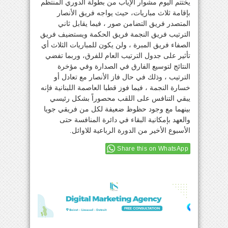
يختتم اليوم مشوار الإياب من بطولة الدوري المنتظم
بإقامة ثلاث مباريات، حيث يواجه فريق الأنصار
المتصدر فريق التضامن صور ، فيما يقابل ثاني
الترتيب فريق النجمة فريق الحكمة ويستضيف فريق
الصفاء فريق المبرة ، ولن يكون للمباريات الثلاث أي
تأثير على جدول الترتيب العام للفرق، وربما تفضي
النتائج لتوسيع الفارق في الصدارة وفي مؤخرة
الترتيب ، وذلك في حال فاز الأنصار مع تعادل أو
خسارة النجمة ، فيما فوز قطبا العاصمة اللبنانية فإنه
يبقي التنافس على اللقب محصوراً بشكل رئيسي
بينهما مع وجود حظوظ ضعيفة لكل من فريقي جويا
والعهد بإمكانية البقاء في دائرة المنافسة حتى
الأسبوع الأخير من الدورة الرباعية للاوائل.
Share this on WhatsApp