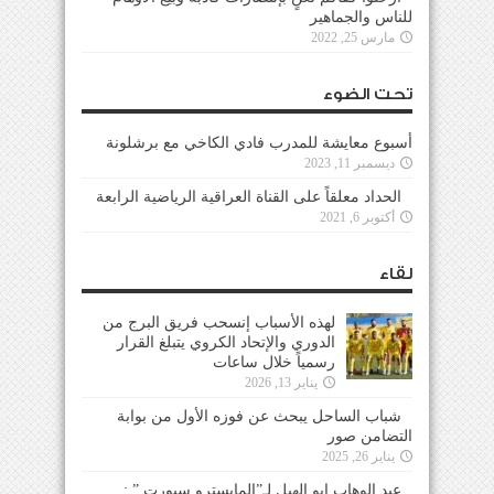
للناس والجماهير
مارس 25, 2022
تحت الضوء
أسبوع معايشة للمدرب فادي الكاخي مع برشلونة
ديسمبر 11, 2023
الحداد معلقاً على القناة العراقية الرياضية الرابعة
أكتوبر 6, 2021
لقاء
لهذه الأسباب إنسحب فريق البرج من
الدوري والإتحاد الكروي يتبلغ القرار
رسمياً خلال ساعات
يناير 13, 2026
شباب الساحل يبحث عن فوزه الأول من بوابة
التضامن صور
يناير 26, 2025
عبد الوهاب ابو الهيل لـ”المايسترو سبورت ” :