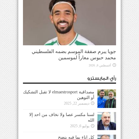
جويا يبرم صفقة الموسم بضمه الفلسطيني
محمد حبوس معاراً لموسمين
أغسطس 6, 2026
رأي المايسترو
مصداقية elmaestrosport لا تقبل التشكيك
أو التوهين
ديسمبر 22, 2025
لسنا مكسر عصا ولا نخاف من احد إلا
الله
يوليو 6, 2025
كل إناء بما فيه ينضح