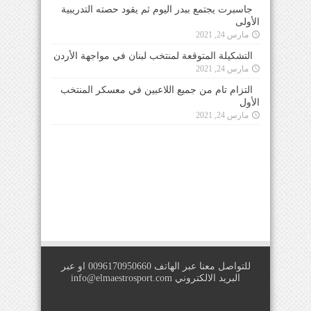
جاسبرت يجتمع ببدر اليوم ثم يقود حصته التدريبية
الأولى
مارس 24, 2021
التشكيلة المتوقعة لمنتخب لبنان في مواجهة الأردن
مارس 24, 2021
التزام تام من جميع اللاعبين في معسكر المنتخب
الأول
مارس 24, 2021
للتواصل معنا عبر الهاتف 0096170950660 او عبر
البريد الالكتروني
info@elmaestrosport.com