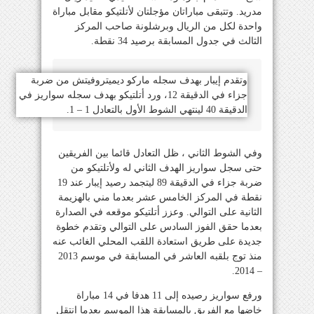
مدريد. وتتبقى مباراتان مؤجلتان لأتلتيكو مقابل مباراة
واحدة لكل من الريال وبرشلونة صاحب المركز
الثالث في جدول المسابقة برصيد 34 نقطة.
وتقدم إيبار بهدف سجله ماركو ديميتروفيتش من ضربة
جزاء في الدقيقة 12، ورد أتلتيكو بهدف سجله سواريز في
الدقيقة 40 لينتهي الشوط الأول بالتعادل 1 – 1.
وفي الشوط الثاني ، ظل التعادل قائما بين الفريقين
حتى سجل سواريز الهدف الثاني له ولأتلتيكو من
ضربة جزاء في الدقيقة 89 ليتجمد رصيد إيبار عند 19
نقطة في المركز الخامس عشر بعدما مني بالهزيمة
الثانية على التوالي. وعزز أتلتيكو موقعه في الصدارة
بعدما حقق الفوز السادس على التوالي وتقدم خطوة
جديدة على طريق استعادة اللقب المحلي الغائب عنه
منذ توج بلقبه العاشر في المسابقة في موسم 2013
– 2014.
ورفع سواريز رصيده إلى 11 هدفا في 14 مباراة
خاضها مع الفريق بالمسابقة هذا الموسم بعدما انتقل