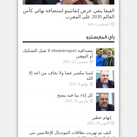
الفيفا ينفي عرض إنفانتينو استضافة نهائي كأس
العالم 2030 على المغرب
أغسطس 6, 2026
رأي المايسترو
مصداقية elmaestrosport لا تقبل التشكيك
أو التوهين
ديسمبر 22, 2025
لسنا مكسر عصا ولا نخاف من احد إلا
الله
يوليو 6, 2025
كل إناء بما فيه ينضح
مارس 31, 2025
إتهام خطير
أكتوبر 28, 2022
كيف تم تهريب بطاقات المونديال للإعلاميين من