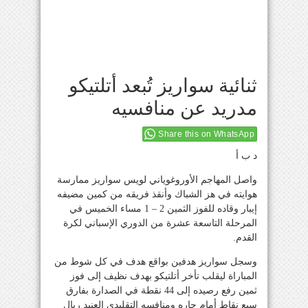
ثنائية سواريز تُبعد أتلتيكو
مدريد عن منافسيه
Share this on WhatsApp
د ب أ
واصل المهاجم الأوروغوياني لويس سواريز ممارسة
هوايته في هز الشباك وأنقذ فريقه من كمين مضيفه
إيبار وقاده للفوز الثمين 2 – 1 مساء الخميس في
المرحلة التاسعة عشرة من الدوري الإسباني لكرة
القدم.
وسجل سواريز هدفين بواقع هدف في كل شوط من
المباراة ليقلب تأخر أتلتيكو بهدف نظيف إلى فوز
ثمين رفع رصيده إلى 44 نقطة في الصدارة بفارق
سبع نقاط أمام جاره ومنافسه التقليدي العنيد ريال