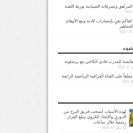
 المراهق وتصرفاته الصبيانية تورط اللعبة
كفاكم تغنٍ بإنتصارات كاذبة وبيع الأوهام
لجماهير
2
ضوء
عايشة للمدرب فادي الكاخي مع برشلونة
202
معلقاً على القناة العراقية الرياضية الرابعة
لهذه الأسباب إنسحب فريق البرج من
الدوري والإتحاد الكروي يتبلغ القرار
رسمياً خلال ساعات
يناير 13, 2026