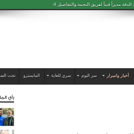
دقة مديراً فنياً لفريق النجمة والتفاصيل لاحقاً
أخبار واسرار
سر اليوم
سري للغاية
المايسترو
تحت الضو
رأي الم