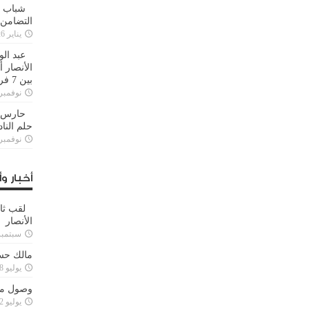
شباب ا
التضامن
يناير 26, 2025
عبد الو
الأنصار 
بين 7 فرق
نوفمبر 29, 20
حارس م
حلم النا
نوفمبر 27, 20
أخبار وأ
لقب ثا
الأنصار
سبتمبر 15, 4
مالك حس
يوليو 28, 2023
وصول مدا
يوليو 12, 2023