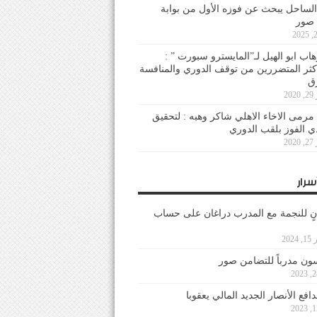
لساحل يبحث عن فوزه الأول من بوابة
 صور
هاب ابو الهيل لـ”المايسترو سبورت ” :
أكثر المتضررين من توقف الدوري والمنافسة
20
رمى الاخاء الاهلي شاكر وهبه : لتحقيق
دي الفوز بلقب الدوري
20
سرار
نٍ للنجمة مع المدرب دراغان على حساب
202
ون مدرباً للتضامن صور
فع الأنصار الجديد المالي يعقوبا