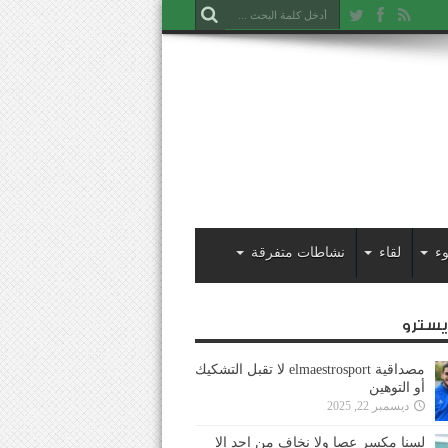
ء
لقاء
نشاطات متفرقة
ايسترو
مصداقية elmaestrosport لا تقبل التشكيك
أو التوهين
ديسمبر 22, 2025
لسنا مكسر عصا ولا نخاف من احد إلا