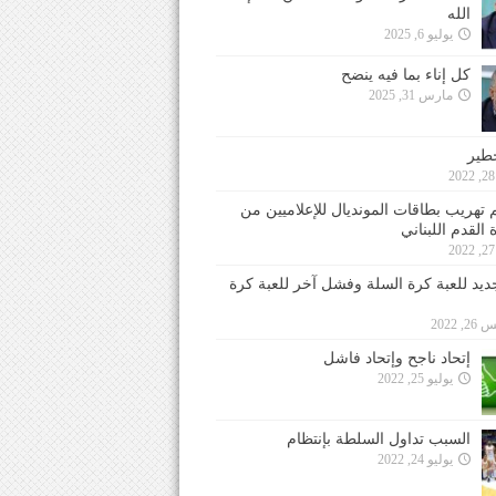
الله
يوليو 6, 2025
كل إناء بما فيه ينضح
مارس 31, 2025
خطير
 تهريب بطاقات المونديال للإعلاميين من
 القدم اللبناني
جديد للعبة كرة السلة وفشل آخر للعبة كرة
 2022
إتحاد ناجح وإتحاد فاشل
يوليو 25, 2022
السبب تداول السلطة بإنتظام
يوليو 24, 2022