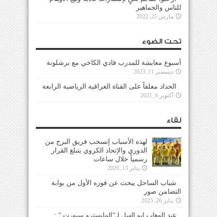
للناس والجماهير
مارس 25, 2022
تحت الضوء
أسبوع معايشة للمدرب فادي الكاخي مع برشلونة
ديسمبر 11, 2023
الحداد معلقاً على القناة العراقية الرياضية الرابعة
أكتوبر 6, 2021
لقاء
لهذه الأسباب إنسحب فريق البرج من
الدوري والإتحاد الكروي يتبلغ القرار
رسمياً خلال ساعات
يناير 13, 2026
شباب الساحل يبحث عن فوزه الأول من بوابة
التضامن صور
يناير 26, 2025
عبد الوهاب ابو الهيل لـ”المايسترو سبورت ” :