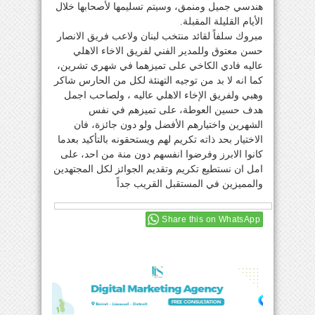
هندسي جميل ومنمق، وسيتم تسليمها لأصحابها خلال
الأيام القليلة المقبلة.
مبروك سلفاً لقائد منتخب لبنان ولاعب فريق الانصار
حسن معتوق وللمدير الفني لفريق الاخاء الاهلي
عاليه فادي الكاخي على تميزهما في شهري تشرين،
كما انه لا بد من توجيه التهنئة لكل من الحارس شاكر
وهبي ولفريق الإخاء الاهلي عاليه ، ولصاحب اجمل
هدف حسين العوطة، على تميزهم في نفس
الشهرين واختيارهم الأفضل ولو دون جائزة، فان
الاختيار بحد ذاته تكريم لهم ويستحقونه بالتأكيد بعدما
كانوا الابرز وفرضوا انفسهم دون منة من احد، على
امل ان نستطيع تكريم وتقديم الجوائز لكل المجتهدين
والمميزين في المستقبل القريب جداً
Share this on WhatsApp