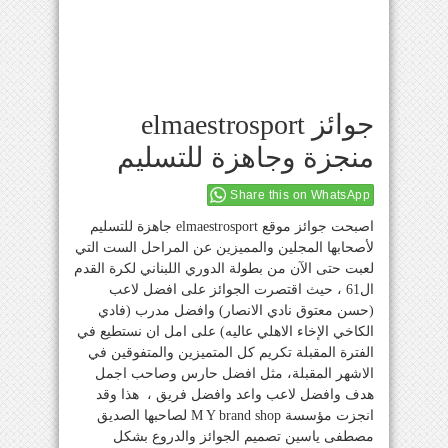
جوائز elmaestrosport
منجزة وجاهزة للتسليم
Share this on WhatsApp
اصبحت جوائز موقع elmaestrosport جاهزة للتسليم
لأصحابها المجلين والمميزين عن المراحل الست التي
لعبت حتى الآن من بطولة الدوري اللبناني لكرة القدم
ال61 ، حيث اقتصرت الجوائز على افضل لاعب
(حسن معتوق نادي الانصار) وافضل مدرب (فادي
الكاخي الإخاء الاهلي عاليه) على امل ان نستطيع في
الفترة المقبلة تكريم كل المتميزين والمتفوقين في
الاشهر المقبلة، مثل افضل حارس وصاحب اجمل
هدف وافضل لاعب واعد وافضل فريق ، هذا وقد
انجزت مؤسسة M Y brand shop لصاحبها الصديق
مصطفى ياسين تصميم الجوائز والدروع بشكل