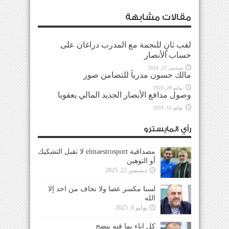
مقالات مشابهة
لقب ثانٍ للنجمة مع المدرب دراغان على
حساب الأنصار
سبتمبر 15, 2024
مالك حسون مدرباً للتضامن صور
يوليو 28, 2023
وصول مدافع الأنصار الجديد المالي يعقوبا
يوليو 12, 2023
رأي المايسترو
مصداقية elmaestrosport لا تقبل التشكيك
أو التوهين
ديسمبر 22, 2025
لسنا مكسر عصا ولا نخاف من احد إلا
الله
يوليو 6, 2025
كل إناء بما فيه ينضح