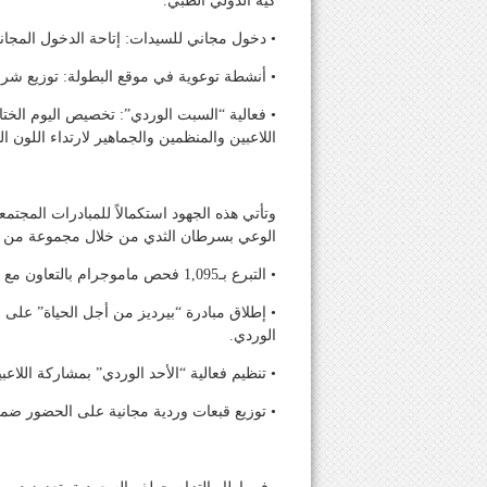
كيه الدولي الطبي.
• دخول مجاني للسيدات: إتاحة الدخول المجاني لج
• أنشطة توعوية في موقع البطولة: توزيع شرا
• فعالية “السبت الوردي”: تخصيص اليوم الخت
اللاعبين والمنظمين والجماهير لارتداء اللون ال
الوعي بسرطان الثدي من خلال مجموعة من الأ
• التبرع بـ1,095 فحص ماموجرام بالتعاون مع مركز فيستا-إس كيه الدولي الطبي.
• إطلاق مبادرة “بيرديز من أجل الحياة” على
الوردي.
• تنظيم فعالية “الأحد الوردي” بمشاركة اللاعب
• توزيع قبعات وردية مجانية على الحضور ضمن