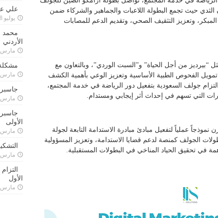
 الرياضة في خدمة المجتمع، تواصل بطولة أرامكو الصين للجولف
علي علا
الثدي حيث تجمع البطولة اللاعبات والجماهير والشركاء ضمن
يوليو 8, 2023
لمبكر، وتعزيز التثقيف الصحي، وتقديم الدعم للمصابات
محمد ق
الأردني
مارس 24, 021
“بيرديز من أجل الحياة” و”السبت الوردي”، وبالتعاون مع
مشكلة 
مارس 24, 021
مويل الفحوص الطبية الأساسية وتعزيز الوعي بأهمية الكشف
لتزام جولف السعودية بتفعيل دور الرياضة في خدمة المجتمع،
جاسبرت
درات التي تسهم في إحداث أثر إيجابي ومستدام.
مارس 24, 021
جاسبرت 
الأولى
موذجاً عملياً لتفعيل مبادئ مبادرة الاستدامة التابعة لجولة
مارس 24, 021
ولات الجولف كمنصة لدعم قضايا الاستدامة، وتعزيز المسؤولية
التشكي
همة في تحقيق الحياد المناخي في البطولات المستقبلية.
مارس 24, 021
التزام
الأول
مارس 24, 021