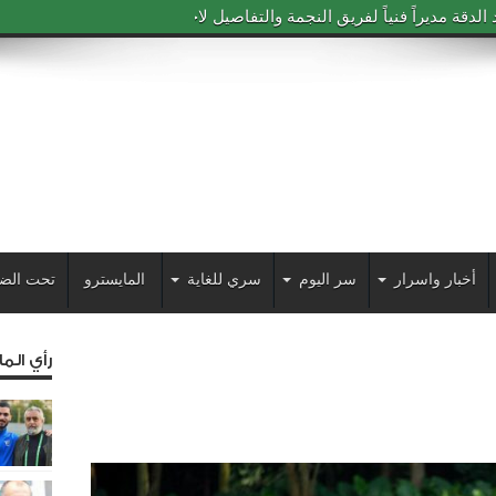
دقة مديراً فنياً لفريق النجمة والتفاصيل لاحقاً
أخبار واسرار
سر اليوم
سري للغاية
المايسترو
تحت الض
رأي الم