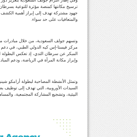
وفي إطار التزام جولف السعودية بتعزيز دور
ترسيخ مكانتها كمنصة مؤثرة للتوعية بسرطان 
جهود مشتركة تهدف إلى إبراز أهمية الكشف ا
والمتعافيات على حد سواء.
وتسهم جولف السعودية، من خلال مبادرات مثل 
مركز فيستا-إس كيه الدولي الطبي، في دعم ت
المبكر عن سرطان الثدي، إذ تعكس البطولة ا
وإبراز مكانة المرأة في الرياضة، ودعم المبا
وتمثل الأنشطة المصاحبة لبطولة أرامكو شينزن ن
السيدات الأوروبية، التي تهدف إلى توظيف بط
البيئية، وتشجيع المشاركة المجتمعية، والمسا