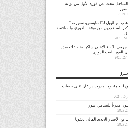
لساحل يبحث عن فوزه الأول من بوابة
 صور
هاب ابو الهيل لـ”المايسترو سبورت ” :
أكثر المتضررين من توقف الدوري والمنافسة
20
رمى الاخاء الاهلي شاكر وهبه : لتحقيق
دي الفوز بلقب الدوري
20
سرار
نٍ للنجمة مع المدرب دراغان على حساب
202
ون مدرباً للتضامن صور
فع الأنصار الجديد المالي يعقوبا