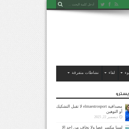
وء
لقاء
نشاطات متفرقة
ايسترو
مصداقية elmaestrosport لا تقبل التشكيك
أو التوهين
ديسمبر 22, 2025
لسنا مكسر عصا ولا نخاف من احد إلا