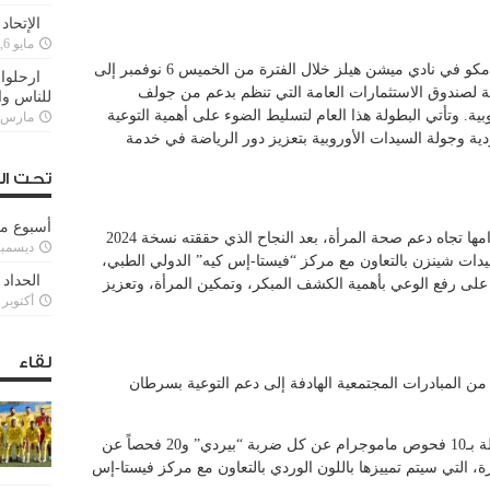
الإتحاد
مايو 6, 2022
تستضيف مدينة شينزن هذا الأسبوع بطولة أرامكو في نادي ميشن هيلز خلال الفترة من الخميس 6 نوفمبر إلى
ارحلوا 
عالمية لصندوق الاستثمارات العامة التي تنظم بدعم من جولف
للناس وا
. وتأتي البطولة هذا العام لتسليط الضوء على أهمية التوعية
مارس 25, 022
ة وجولة السيدات الأوروبية بتعزيز دور الرياضة في خدمة
تحت ال
أسبوع م
وتواصل جولف السعودية هذا العام تعزيز التزامها تجاه دعم صحة المرأة، بعد النجاح الذي حققته نسخة 2024
ديسمبر 11, 3
حص ماموجرام لسيدات شينزن بالتعاون مع مركز “فيستا-إس كيه” الدولي الطبي،
الحداد 
على رفع الوعي بأهمية الكشف المبكر، وتمكين المرأة، وتعزيز
أكتوبر 6, 2021
لقاء
رامكو – شينزن 2025 مجموعة من المبادرات المجتمعية الهادفة إلى دعم التوعية بسرطان
• مبادرة “بيرديز من أجل الحياة”: تتبرع البطولة بـ10 فحوص ماموجرام عن كل ضربة “بيردي” و20 فحصاً عن
 التي سيتم تمييزها باللون الوردي بالتعاون مع مركز فيستا-إس