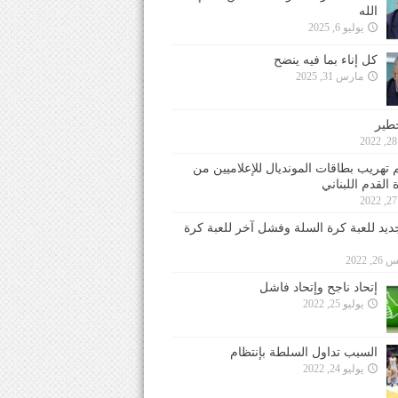
الله
يوليو 6, 2025
كل إناء بما فيه ينضح
مارس 31, 2025
خطير
 تهريب بطاقات المونديال للإعلاميين من
 القدم اللبناني
جديد للعبة كرة السلة وفشل آخر للعبة كرة
 2022
إتحاد ناجح وإتحاد فاشل
يوليو 25, 2022
السبب تداول السلطة بإنتظام
يوليو 24, 2022