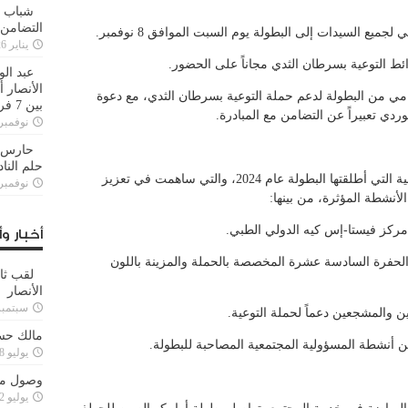
شباب ا
التضامن
ميع السيدات إلى البطولة يوم السبت الموافق 8 نوفمبر.
يناير 26, 2025
ئط التوعية بسرطان الثدي مجاناً على الحضور.
عبد الو
الأنصار 
امي من البطولة لدعم حملة التوعية بسرطان الثدي، مع دعوة
بين 7 فرق
وردي تعبيراً عن التضامن مع المبادرة.
نوفمبر 29, 20
حارس م
حلم النا
وتأتي هذه الجهود استكمالاً للمبادرات المجتمعية التي أطلقتها البطولة عام 2024، والتي ساهمت في تعزيز
نوفمبر 27, 20
نشطة المؤثرة، من بينها:
أخبار وأ
 الحفرة السادسة عشرة المخصصة بالحملة والمزينة باللون
لقب ثا
الأنصار
سبتمبر 15, 4
ين والمشجعين دعماً لحملة التوعية.
مالك حس
 أنشطة المسؤولية المجتمعية المصاحبة للبطولة.
يوليو 28, 2023
وصول مدا
يوليو 12, 2023