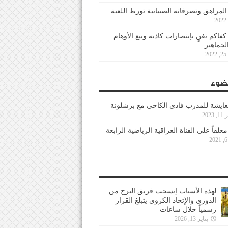
 المراهق وتصرفاته الصبيانية تورط اللعبة
كفاكم تغنٍ بإنتصارات كاذبة وبيع الأوهام
لجماهير
2
ضوء
عايشة للمدرب فادي الكاخي مع برشلونة
202
معلقاً على القناة العراقية الرياضية الرابعة
لهذه الأسباب إنسحب فريق البرج من
الدوري والإتحاد الكروي يتبلغ القرار
رسمياً خلال ساعات
يناير 13, 2026