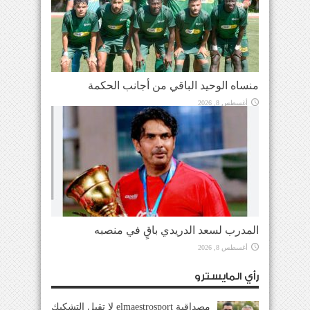
منساه الوحيد الباقي من أجانب الحكمة
أغسطس 8, 2026
المدرب لسعد الدريدي باقٍ في منصبه
أغسطس 8, 2026
رأي المايسترو
مصداقية elmaestrosport لا تقبل التشكيك