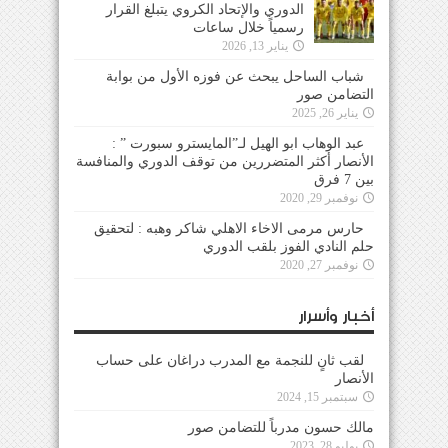
الدوري والإتحاد الكروي يتبلغ القرار
رسمياً خلال ساعات
يناير 13, 2026
شباب الساحل يبحث عن فوزه الأول من بوابة
التضامن صور
يناير 26, 2025
عبد الوهاب ابو الهيل لـ”المايسترو سبورت ” :
الأنصار أكثر المتضررين من توقف الدوري والمنافسة
بين 7 فرق
نوفمبر 29, 2020
حارس مرمى الاخاء الاهلي شاكر وهبه : لتحقيق
حلم النادي الفوز بلقب الدوري
نوفمبر 27, 2020
أخبار وأسرار
لقب ثانٍ للنجمة مع المدرب دراغان على حساب
الأنصار
سبتمبر 15, 2024
مالك حسون مدرباً للتضامن صور
يوليو 28, 2023