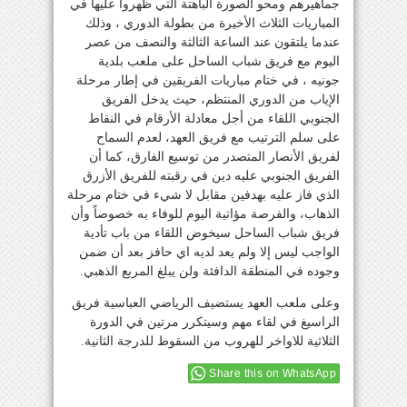
جماهيرهم ومحو الصورة الباهتة التي ظهروا عليها في
المباريات الثلاث الأخيرة من بطولة الدوري ، وذلك
عندما يلتقون عند الساعة الثالثة والنصف من عصر
اليوم مع فريق شباب الساحل على ملعب بلدية
جونيه ، في ختام مباريات الفريقين في إطار مرحلة
الإياب من الدوري المنتظم، حيث يدخل الفريق
الجنوبي اللقاء من أجل معادلة الأرقام في النقاط
على سلم الترتيب مع فريق العهد، لعدم السماح
لفريق الأنصار المتصدر من توسيع الفارق، كما أن
الفريق الجنوبي عليه دين في رقبته للفريق الأزرق
الذي فاز عليه بهدفين مقابل لا شيء في ختام مرحلة
الذهاب، والفرصة مؤاتية اليوم للوفاء به خصوصاً وأن
فريق شباب الساحل سيخوض اللقاء من باب تأدية
الواجب ليس إلا ولم يعد لديه اي حافز بعد أن ضمن
وجوده في المنطقة الدافئة ولن يبلغ المربع الذهبي.
وعلى ملعب العهد يستضيف الرياضي العباسية فريق
الراسيغ في لقاء مهم وسيتكرر مرتين في الدورة
الثلاثية للاواخر للهروب من السقوط للدرجة الثانية.
Share this on WhatsApp