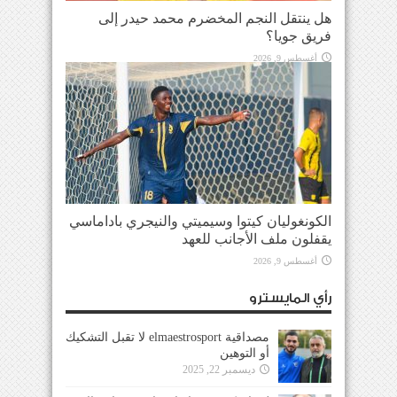
هل ينتقل النجم المخضرم محمد حيدر إلى
فريق جويا؟
أغسطس 9, 2026
الكونغوليان كيتوا وسيميتي والنيجري باداماسي
يقفلون ملف الأجانب للعهد
أغسطس 9, 2026
رأي المايسترو
مصداقية elmaestrosport لا تقبل التشكيك
أو التوهين
ديسمبر 22, 2025