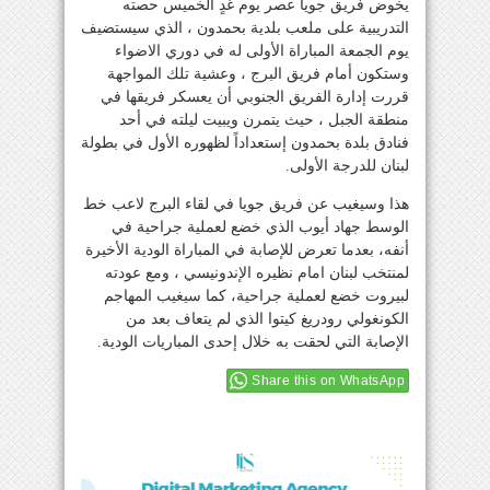
يخوض فريق جويا عصر يوم غدٍ الخميس حصته
التدريبية على ملعب بلدية بحمدون ، الذي سيستضيف
يوم الجمعة المباراة الأولى له في دوري الاضواء
وستكون أمام فريق البرج ، وعشية تلك المواجهة
قررت إدارة الفريق الجنوبي أن يعسكر فريقها في
منطقة الجبل ، حيث يتمرن ويبيت ليلته في أحد
فنادق بلدة بحمدون إستعداداً لظهوره الأول في بطولة
لبنان للدرجة الأولى.
هذا وسيغيب عن فريق جويا في لقاء البرج لاعب خط
الوسط جهاد أيوب الذي خضع لعملية جراحية في
أنفه، بعدما تعرض للإصابة في المباراة الودية الأخيرة
لمنتخب لبنان امام نظيره الإندونيسي ، ومع عودته
لبيروت خضع لعملية جراحية، كما سيغيب المهاجم
الكونغولي رودريغ كيتوا الذي لم يتعاف بعد من
الإصابة التي لحقت به خلال إحدى المباريات الودية.
Share this on WhatsApp