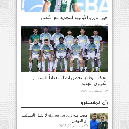
خير الدين: الأولوية للتجديد مع الأنصار
أغسطس 10, 2026
الحكمة يطلق تحضيراته إستعداداً للموسم
الكروي الجديد
أغسطس 10, 2026
رأي المايسترو
مصداقية elmaestrosport لا تقبل التشكيك
أو التوهين
ديسمبر 22, 2025