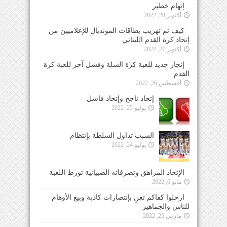
إتهام خطير
أكتوبر 28, 2022
كيف تم تهريب بطاقات المونديال للإعلاميين من
إتحاد كرة القدم اللبناني
أكتوبر 27, 2022
إنجاز جديد للعبة كرة السلة وفشل آخر للعبة كرة
القدم
أغسطس 26, 2022
إتحاد ناجح وإتحاد فاشل
يوليو 25, 2022
السبب تداول السلطة بإنتظام
يوليو 24, 2022
الإتحاد المراهق وتصرفاته الصبيانية تورط اللعبة
مايو 6, 2022
ارحلوا كفاكم تغنٍ بإنتصارات كاذبة وبيع الأوهام
للناس والجماهير
مارس 25, 2022