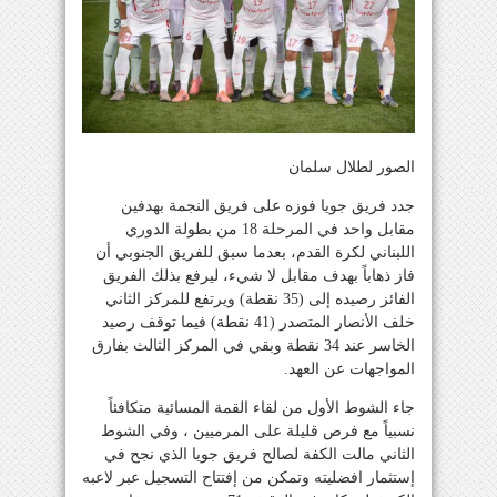
الصور لطلال سلمان
جدد فريق جويا فوزه على فريق النجمة بهدفين
مقابل واحد في المرحلة 18 من بطولة الدوري
اللبناني لكرة القدم، بعدما سبق للفريق الجنوبي أن
فاز ذهاباً بهدف مقابل لا شيء، ليرفع بذلك الفريق
الفائز رصيده إلى (35 نقطة) ويرتفع للمركز الثاني
خلف الأنصار المتصدر (41 نقطة) فيما توقف رصيد
الخاسر عند 34 نقطة وبقي في المركز الثالث بفارق
المواجهات عن العهد.
جاء الشوط الأول من لقاء القمة المسائية متكافئاً
نسبياً مع فرص قليلة على المرميين ، وفي الشوط
الثاني مالت الكفة لصالح فريق جويا الذي نجح في
إستثمار افضليته وتمكن من إفتتاح التسجيل عبر لاعبه