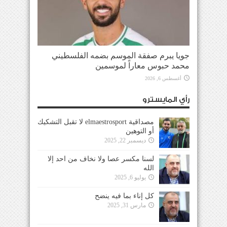
جويا يبرم صفقة الموسم بضمه الفلسطيني
محمد حبوس معاراً لموسمين
أغسطس 6, 2026
رأي المايسترو
مصداقية elmaestrosport لا تقبل التشكيك
أو التوهين
ديسمبر 22, 2025
لسنا مكسر عصا ولا نخاف من احد إلا
الله
يوليو 6, 2025
كل إناء بما فيه ينضح
مارس 31, 2025