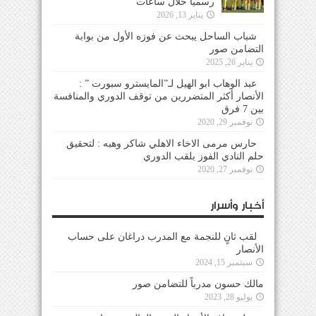
رسمياً خلال ساعات
يناير 13, 2026
شباب الساحل يبحث عن فوزه الأول من بوابة
التضامن صور
يناير 26, 2025
عبد الوهاب ابو الهيل لـ”المايسترو سبورت ” :
الأنصار أكثر المتضررين من توقف الدوري والمنافسة
بين 7 فرق
نوفمبر 29, 2020
حارس مرمى الاخاء الاهلي شاكر وهبه : لتحقيق
حلم النادي الفوز بلقب الدوري
نوفمبر 27, 2020
أخبار وأسرار
لقب ثانٍ للنجمة مع المدرب دراغان على حساب
الأنصار
سبتمبر 15, 2024
مالك حسون مدرباً للتضامن صور
يوليو 28, 2023