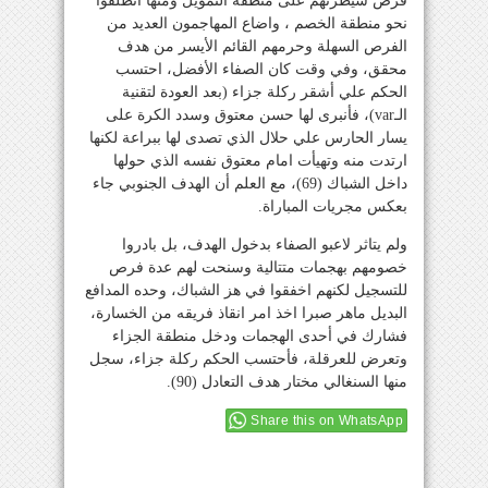
فرض سيطرتهم على منطقة التمويل ومنها انطلقوا
نحو منطقة الخصم ، واضاع المهاجمون العديد من
الفرص السهلة وحرمهم القائم الأيسر من هدف
محقق، وفي وقت كان الصفاء الأفضل، احتسب
الحكم علي أشقر ركلة جزاء (بعد العودة لتقنية
الـvar)، فأنبرى لها حسن معتوق وسدد الكرة على
يسار الحارس علي حلال الذي تصدى لها ببراعة لكنها
ارتدت منه وتهيأت امام معتوق نفسه الذي حولها
داخل الشباك (69)، مع العلم أن الهدف الجنوبي جاء
بعكس مجريات المباراة.
ولم يتاثر لاعبو الصفاء بدخول الهدف، بل بادروا
خصومهم بهجمات متتالية وسنحت لهم عدة فرص
للتسجيل لكنهم اخفقوا في هز الشباك، وحده المدافع
البديل ماهر صبرا اخذ امر انقاذ فريقه من الخسارة،
فشارك في أحدى الهجمات ودخل منطقة الجزاء
وتعرض للعرقلة، فأحتسب الحكم ركلة جزاء، سجل
منها السنغالي مختار هدف التعادل (90).
Share this on WhatsApp