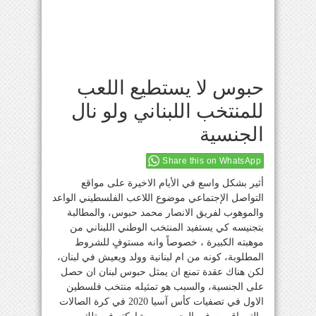
حبوس لا يستطيع اللعب
للمنتخب اللبناني ولو نال
الجنسية
Share this on WhatsApp
أثير بشكل واسع في الأيام الاخيرة على مواقع
التواصل الإجتماعي موضوع اللاعب الفلسطيني الواعد
والموهوب لفريق الانصار محمد حبوس، والمطالبة
بتجنيسه كي يستفيد المنتخب الوطني اللبناني من
موهبته الكبيرة ، خصوصاً وانه مستوفٍ للشروط
المطلوبة، كونه من ام لبنانية وولد ويعيش في لبنان،
لكن هناك عقدة تمنع ان يمثل حبوس لبنان ان حصل
على الجنسية، والسبب هو تمثيله منتخب فلسطين
الاول في تصفيات كأس آسيا 2020 في كرة الصالات