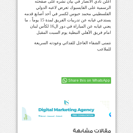
اعلن نادي الأنصار في بيان نشره على صفحته
الرسمية على الفايسبوك تعرض لاعبه الدولي
الفلسطيني محمد حبوس لكسر في أحد أصابع قدمه
يستدعي غيابه عن تدريبات الفريق لمدة 15 يوماً ، ما
يعني غيابه عن المباراة في دور ال16 لكأس لبنان
امام فريق الأهلي النبطية يوم السبت المقبل
نتمنى الشفاء العاجل للفدائي وعودته السريعة
للملاعب
Share this on WhatsApp
مقالات مشابهة