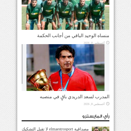
منساه الوحيد الباقي من أجانب الحكمة
أغسطس 8, 2026
المدرب لسعد الدريدي باقٍ في منصبه
أغسطس 8, 2026
رأي المايسترو
مصداقية elmaestrosport لا تقبل التشكيك