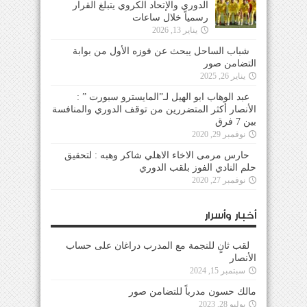
الدوري والإتحاد الكروي يتبلغ القرار
رسمياً خلال ساعات
يناير 13, 2026
شباب الساحل يبحث عن فوزه الأول من بوابة
التضامن صور
يناير 26, 2025
عبد الوهاب ابو الهيل لـ”المايسترو سبورت ” :
الأنصار أكثر المتضررين من توقف الدوري والمنافسة
بين 7 فرق
نوفمبر 29, 2020
حارس مرمى الاخاء الاهلي شاكر وهبه : لتحقيق
حلم النادي الفوز بلقب الدوري
نوفمبر 27, 2020
أخبار وأسرار
لقب ثانٍ للنجمة مع المدرب دراغان على حساب
الأنصار
سبتمبر 15, 2024
مالك حسون مدرباً للتضامن صور
يوليو 28, 2023