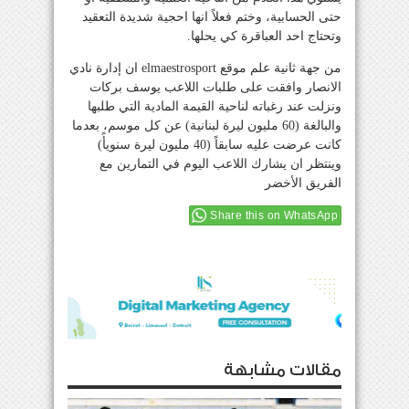
حتى الحسابية، وختم فعلاً انها احجية شديدة التعقيد
وتحتاج احد العباقرة كي يحلها.
من جهة ثانية علم موقع elmaestrosport ان إدارة نادي
الانصار وافقت على طلبات اللاعب يوسف بركات
ونزلت عند رغباته لناحية القيمة المادية التي طلبها
والبالغة (60 مليون ليرة لبنانية) عن كل موسم، بعدما
كانت عرضت عليه سابقاً (40 مليون ليرة سنويأً)
وينتظر ان يشارك اللاعب اليوم في التمارين مع
الفريق الأخضر
Share this on WhatsApp
مقالات مشابهة