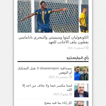
الكونغوليان كيتوا وسيميتي والنيجري باداماسي
يقفلون ملف الأجانب للعهد
أغسطس 9, 2026
رأي المايسترو
مصداقية elmaestrosport لا تقبل التشكيك
أو التوهين
ديسمبر 22, 2025
لسنا مكسر عصا ولا نخاف من احد إلا
الله
يوليو 6, 2025
كل إناء بما فيه ينضح