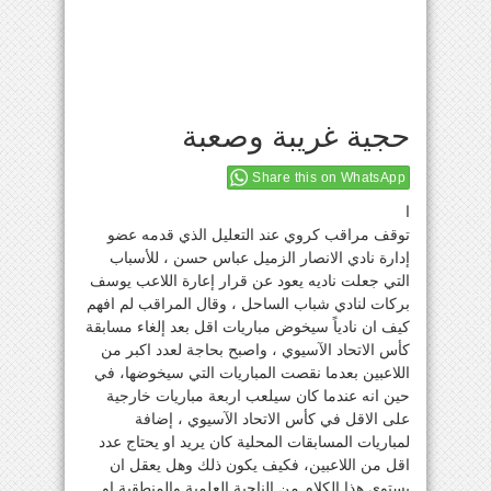
حجية غريبة وصعبة
Share this on WhatsApp
ا
توقف مراقب كروي عند التعليل الذي قدمه عضو
إدارة نادي الانصار الزميل عباس حسن ، للأسباب
التي جعلت ناديه يعود عن قرار إعارة اللاعب يوسف
بركات لنادي شباب الساحل ، وقال المراقب لم افهم
كيف ان نادياً سيخوض مباريات اقل بعد إلغاء مسابقة
كأس الاتحاد الآسيوي ، واصبح بحاجة لعدد اكبر من
اللاعبين بعدما نقصت المباريات التي سيخوضها، في
حين انه عندما كان سيلعب اربعة مباريات خارجية
على الاقل في كأس الاتحاد الآسيوي ، إضافة
لمباريات المسابقات المحلية كان يريد او يحتاج عدد
اقل من اللاعبين، فكيف يكون ذلك وهل يعقل ان
يستوي هذا الكلام من الناحية العلمية والمنطقية او