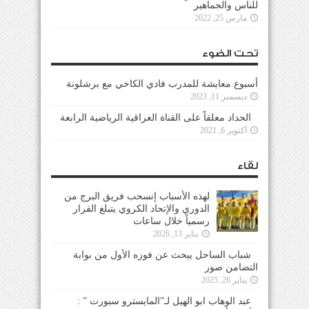
للناس والجماهير
مارس 25, 2022
تحت الضوء
أسبوع معايشة للمدرب فادي الكاخي مع برشلونة
ديسمبر 11, 2023
الحداد معلقاً على القناة العراقية الرياضية الرابعة
أكتوبر 6, 2021
لقاء
لهذه الأسباب إنسحب فريق البرج من
الدوري والإتحاد الكروي يتبلغ القرار
رسمياً خلال ساعات
يناير 13, 2026
شباب الساحل يبحث عن فوزه الأول من بوابة
التضامن صور
يناير 26, 2025
عبد الوهاب ابو الهيل لـ”المايسترو سبورت ” :