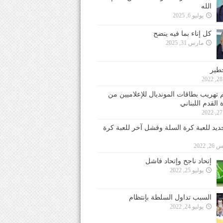
الله
يوليو 6, 2025
كل إناء بما فيه ينضح
مارس 31, 2025
خطير
 تهريب بطاقات المونديال للإعلاميين من
 القدم اللبناني
جديد للعبة كرة السلة وفشل آخر للعبة كرة
 2022
إتحاد ناجح وإتحاد فاشل
يوليو 25, 2022
السبب تداول السلطة بإنتظام
يوليو 24, 2022