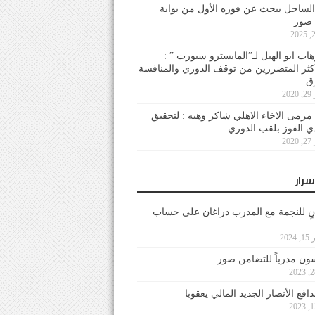
لساحل يبحث عن فوزه الأول من بوابة
 صور
هاب ابو الهيل لـ”المايسترو سبورت ” :
أكثر المتضررين من توقف الدوري والمنافسة
20
رمى الاخاء الاهلي شاكر وهبه : لتحقيق
دي الفوز بلقب الدوري
20
سرار
نٍ للنجمة مع المدرب دراغان على حساب
202
ون مدرباً للتضامن صور
فع الأنصار الجديد المالي يعقوبا