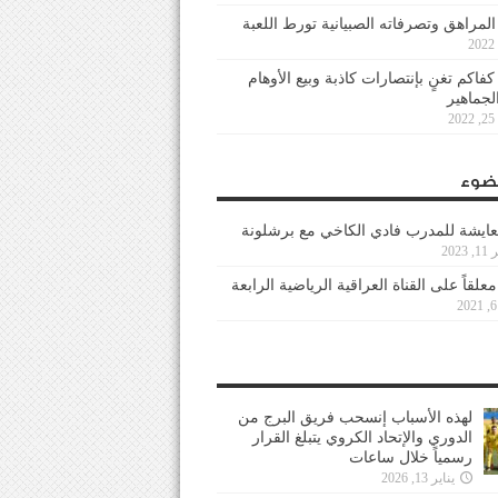
 المراهق وتصرفاته الصبيانية تورط اللعبة
كفاكم تغنٍ بإنتصارات كاذبة وبيع الأوهام
لجماهير
2
ضوء
عايشة للمدرب فادي الكاخي مع برشلونة
202
معلقاً على القناة العراقية الرياضية الرابعة
لهذه الأسباب إنسحب فريق البرج من
الدوري والإتحاد الكروي يتبلغ القرار
رسمياً خلال ساعات
يناير 13, 2026