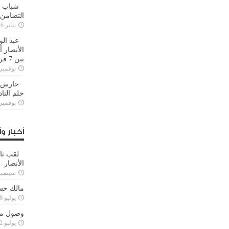
شباب ا
التضامن
يناير 26, 2025
عبد الو
الأنصار 
بين 7 فرق
نوفمبر 29, 20
حارس م
حلم النا
نوفمبر 27, 20
أخبار وأ
لقب ثا
الأنصار
سبتمبر 15, 4
مالك حس
يوليو 28, 2023
وصول مدا
يوليو 12, 2023