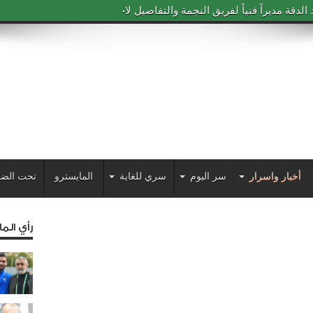
دقة مديراً فنياً لفريق النجمة والتفاصيل لاحقاً
أخبار واسرار
سر اليوم
سري للغاية
المايسترو
تحت الضو
رأي الم