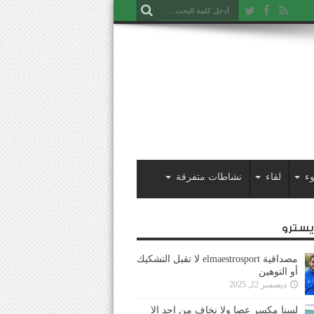
ء
لقاء
نشاطات متفرقة
ايسترو
مصداقية elmaestrosport لا تقبل التشكيك
أو التوهين
ديسمبر 22, 2025
لسنا مكسر عصا ولا نخاف من احد إلا