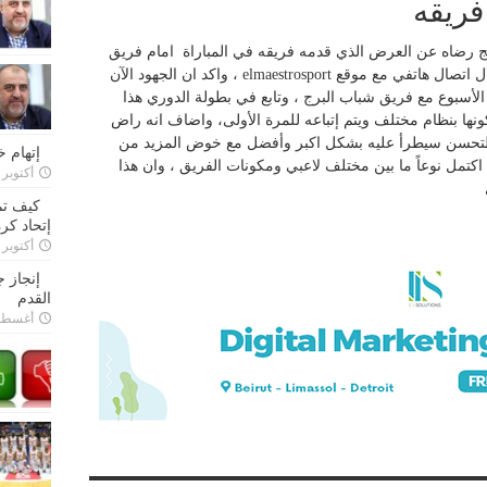
فريقه
ج رضاه عن العرض الذي قدمه فريقه في المباراة امام فريق
السلام زغرتا والتي اصبحت خلفه كما قال خلال اتصال هاتفي مع موقع elmaestrosport ، واكد ان الجهود الآن
الأسبوع مع فريق شباب البرج ، وتابع في بطولة الدوري هذا
ونها بنظام مختلف ويتم إتباعه للمرة الأولى، واضاف انه راض
التحسن سيطرأ عليه بشكل اكبر وأفضل مع خوض المزيد من
إتهام 
 اكتمل نوعاً ما بين مختلف لاعبي ومكونات الفريق ، وان هذا
أكتوبر 28, 2022
كيف تم
إتحاد كرة
أكتوبر 27, 2022
إنجاز 
القدم
أغسطس 26,