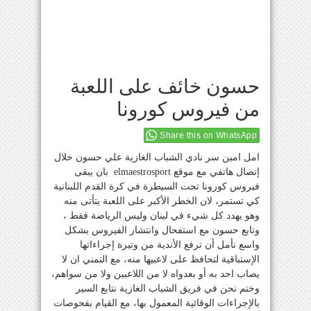
حسون خائف على اللعبة
من فيروس كورونا
Share this on WhatsApp
امل امين سر نادي الشباب الغازية علي حسون خلال
إتصال هاتفي مع موقع elmaestrosport بان يبقى
فيروس كورونا تحت السيطرة في كرة القدم اللبنانية
كي تستمر، لان الخطر الأكبر على اللعبة يتأتى منه
وهو يهدد كل شيء في لبنان وليس الرياضة فقط ،
وتابع حسون مع استفحال وانتشار الفيروس بشكل
واسع نأمل أن ترفع الأندية من وتيرة إجراءاتها
الإستباقية لتحافظ على لاعبيها منه، مع التمني ان لا
يصاب احد به أو بعدواه لا من اللاعبين ولا من سواهم،
وختم نحن في فريق الشباب الغازية نتابع السير
بالإجراءات الوقائية المعمول بها، مع القيام بفحوصات