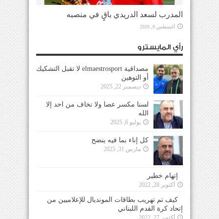
المدرب لسعد الدريدي باقٍ في منصبه
أغسطس 8, 2026
رأي المايسترو
مصداقية elmaestrosport لا تقبل التشكيك
أو التوهين
ديسمبر 22, 2025
لسنا مكسر عصا ولا نخاف من احد إلا
الله
يوليو 6, 2025
كل إناء بما فيه ينضح
مارس 31, 2025
إتهام خطير
أكتوبر 28, 2022
كيف تم تهريب بطاقات المونديال للإعلاميين من
إتحاد كرة القدم اللبناني
أكتوبر 27, 2022