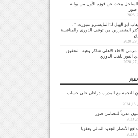
لساحل يبحث عن فوزه الأول من بوابة
 صور
هاب ابو الهيل لـ”المايسترو سبورت ” :
أكثر المتضررين من توقف الدوري والمنافسة
20
رمى الاخاء الاهلي شاكر وهبه : لتحقيق
دي الفوز بلقب الدوري
20
سرار
نٍ للنجمة مع المدرب دراغان على حساب
202
ون مدرباً للتضامن صور
فع الأنصار الجديد المالي يعقوبا