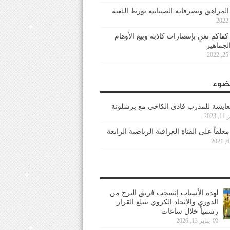
 المراهق وتصرفاته الصبيانية تورط اللعبة
كفاكم تغنٍ بإنتصارات كاذبة وبيع الأوهام
لجماهير
2
ضوء
عايشة للمدرب فادي الكاخي مع برشلونة
202
معلقاً على القناة العراقية الرياضية الرابعة
لهذه الأسباب إنسحب فريق البرج من
الدوري والإتحاد الكروي يتبلغ القرار
رسمياً خلال ساعات
يناير 13, 2026