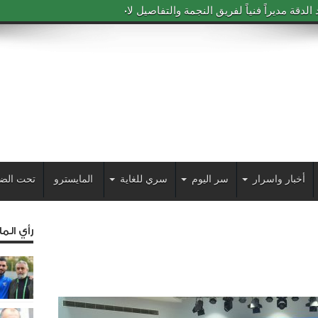
دقة مديراً فنياً لفريق النجمة والتفاصيل لاحقاً
أخبار واسرار
سر اليوم
سري للغاية
المايسترو
تحت الض
رأي الم