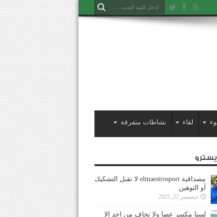
وء
لقاء
نشاطات متفرقة
ايسترو
مصداقية elmaestrosport لا تقبل التشكيك
أو التوهين
ديسمبر 22, 2025
لسنا مكسر عصا ولا نخاف من احد إلا