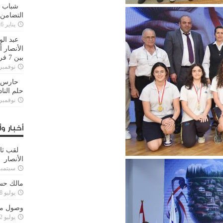
شباب ا
التضامن
يناير 26, 2025
عبد الو
الأنصار 
بين 7 فرق
نوفمبر 29, 20
حارس م
حلم النا
نوفمبر 27, 20
أخبار وأ
لقب ثا
الأنصار
سبتمبر 15, 4
مالك حس
يوليو 28, 2023
وصول مدا
يوليو 12, 2023