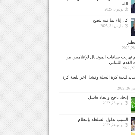
الله
يوليو 6, 2025
كل إناء بما فيه ينضح
مارس 31, 2025
خطير
 تهريب بطاقات المونديال للإعلاميين من
 القدم اللبناني
جديد للعبة كرة السلة وفشل آخر للعبة كرة
 2022
إتحاد ناجح وإتحاد فاشل
يوليو 25, 2022
السبب تداول السلطة بإنتظام
يوليو 24, 2022