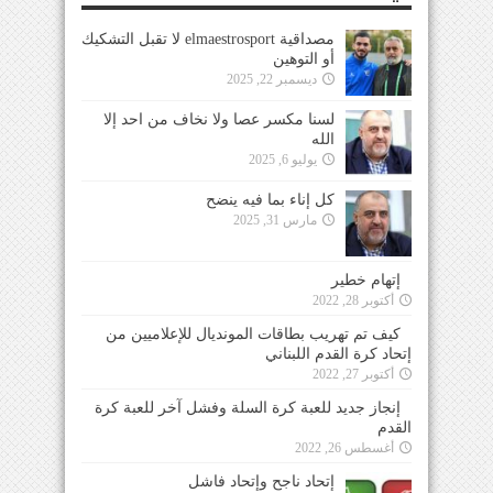
مصداقية elmaestrosport لا تقبل التشكيك
أو التوهين
ديسمبر 22, 2025
لسنا مكسر عصا ولا نخاف من احد إلا
الله
يوليو 6, 2025
كل إناء بما فيه ينضح
مارس 31, 2025
إتهام خطير
أكتوبر 28, 2022
كيف تم تهريب بطاقات المونديال للإعلاميين من
إتحاد كرة القدم اللبناني
أكتوبر 27, 2022
إنجاز جديد للعبة كرة السلة وفشل آخر للعبة كرة
القدم
أغسطس 26, 2022
إتحاد ناجح وإتحاد فاشل